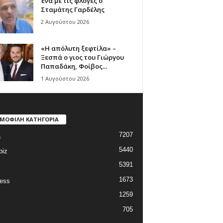
Ένα με τις φλόγες ο
Σταμάτης Γαρδέλης
2 Αυγούστου 2026
«Η απόλυτη ξεφτίλα» –
Ξεσπά ο γιος του Γιώργου
Παπαδάκη, Φοίβος...
1 Αυγούστου 2026
ΜΟΦΙΛΗ ΚΑΤΗΓΟΡΙΑ
7207
a
5440
biz
5391
1673
ess
1259
705