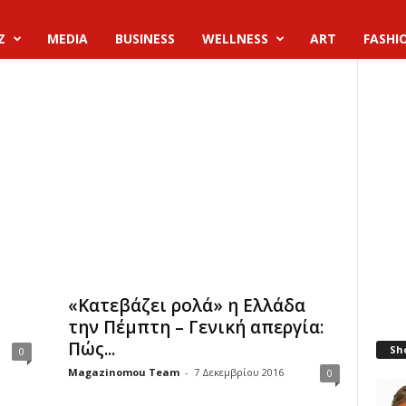
Z
MEDIA
BUSINESS
WELLNESS
ART
FASHI
«Κατεβάζει ρολά» η Ελλάδα
την Πέμπτη – Γενική απεργία:
Πώς...
Sh
0
Magazinomou Team
-
7 Δεκεμβρίου 2016
0