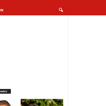
ON
owbiz