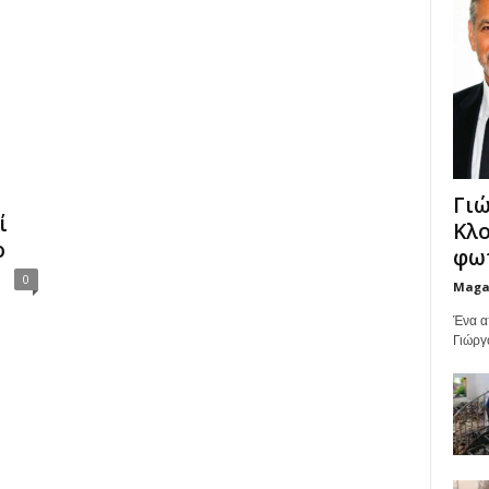
Γιώ
ί
Κλο
ο
φωτ
0
Maga
Ένα α
Γιώργ