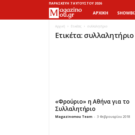
ΠΑΡΑΣΚΕΥΉ 7 ΑΥΓΟΎΣΤΟΥ 2026
ΑΡΧΙΚΉ
SHOWBI
M
a
Αρχική
Ετικέτες
συλλαλητήριο
Ετικέτα: συλλαλητήριο
g
a
z
i
n
«Φρούριο» η Αθήνα για το
o
Συλλαλητήριο
Magazinomou Team
-
3 Φεβρουαρίου 2018
M
o