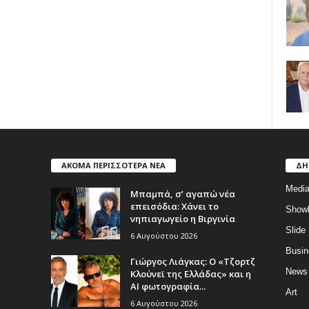
ΑΚΟΜΑ ΠΕΡΙΣΣΟΤΕΡΑ ΝΕΑ
ΔΗ
Medi
Μπαμπά, σ’ αγαπώ νέα
επεισόδια: Χάνει το
Show
νηπιαγωγείο η Βιργινία
Slide
6 Αυγούστου 2026
Busin
Γιώργος Λιάγκας: Ο «Τζορτζ
News
Κλούνεϊ της Ελλάδας» και η
AI φωτογραφία...
Art
6 Αυγούστου 2026