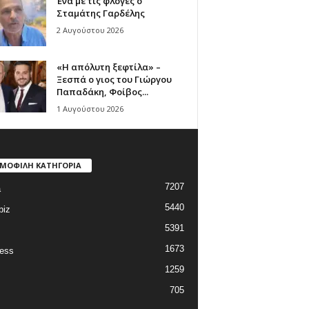
Ένα με τις φλόγες ο
Σταμάτης Γαρδέλης
2 Αυγούστου 2026
«Η απόλυτη ξεφτίλα» –
Ξεσπά ο γιος του Γιώργου
Παπαδάκη, Φοίβος...
1 Αυγούστου 2026
ΜΟΦΙΛΗ ΚΑΤΗΓΟΡΙΑ
7207
a
5440
biz
5391
1673
ess
1259
705