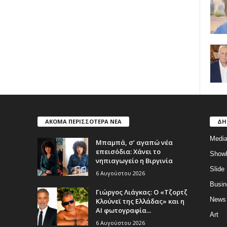
ΑΚΟΜΑ ΠΕΡΙΣΣΟΤΕΡΑ ΝΕΑ
ΔΗ
Medi
Μπαμπά, σ’ αγαπώ νέα
επεισόδια: Χάνει το
Show
νηπιαγωγείο η Βιργινία
Slide
6 Αυγούστου 2026
Busin
Γιώργος Λιάγκας: Ο «Τζορτζ
News
Κλούνεϊ της Ελλάδας» και η
AI φωτογραφία...
Art
6 Αυγούστου 2026