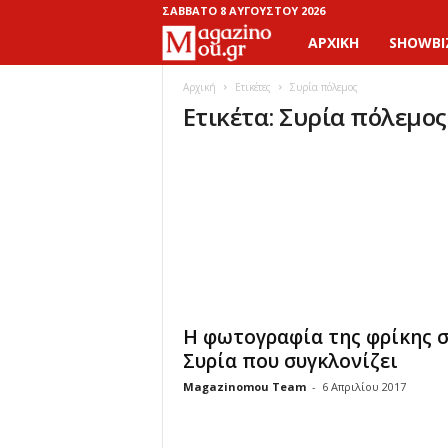
ΣΆΒΒΑΤΟ 8 ΑΥΓΟΎΣΤΟΥ 2026
ΑΡΧΙΚΉ
SHOWBI
M
a
Αρχική
Ετικέτες
Συρία πόλεμος
Ετικέτα: Συρία πόλεμος
g
a
z
i
n
Η φωτογραφία της φρίκης 
o
Συρία που συγκλονίζει
Magazinomou Team
-
6 Απριλίου 2017
M
o