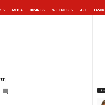
Z
MEDIA
BUSINESS
WELLNESS
ART
FASHI
στη
Sh
0