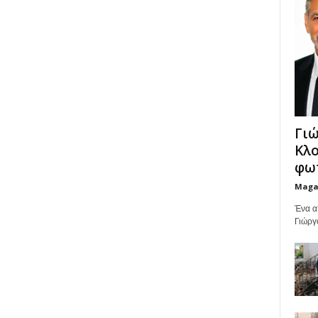
Γιώ
Κλο
φωτ
Maga
Ένα α
Γιώργ