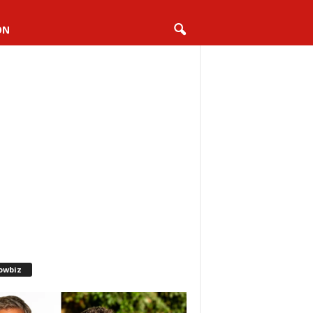
ON
owbiz