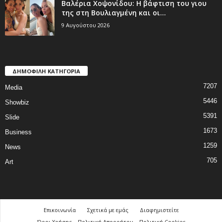
Βαλέρια Χοψονίδου: Η βάφτιση του γιου
της στη Βουλιαγμένη και οι...
9 Αυγούστου 2026
ΔΗΜΟΦΙΛΗ ΚΑΤΗΓΟΡΙΑ
7207
Media
5446
Showbiz
5391
Slide
1673
Business
1259
News
705
Art
Επικοινωνία
Σχετικά με εμάς
Διαφημιστείτε
Όροι Χρήσης – Πολιτική Απορρήτου – Πολιτική Cookies