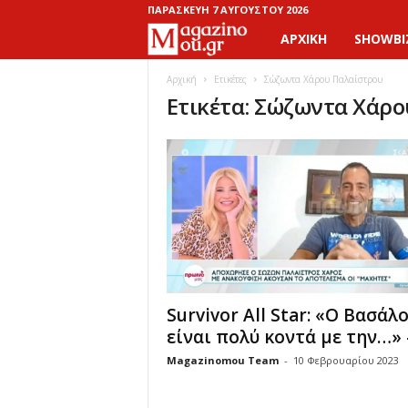
ΠΑΡΑΣΚΕΥΉ 7 ΑΥΓΟΎΣΤΟΥ 2026
ΑΡΧΙΚΉ
SHOWBI
M
a
Αρχική
Ετικέτες
Σώζωντα Χάρου Παλαίστρου
Ετικέτα: Σώζωντα Χάρ
g
a
z
i
n
Survivor All Star: «Ο Βασάλ
o
είναι πολύ κοντά με την…» –
M
Magazinomou Team
-
10 Φεβρουαρίου 2023
o