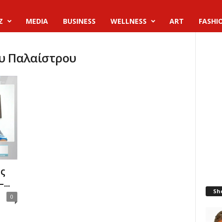
Z
MEDIA
BUSINESS
WELLNESS
ART
FASHI
ου Παλαίστρου
ος
...
Sh
0