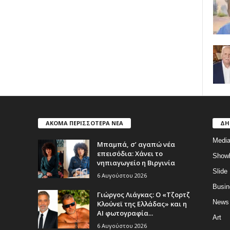
ΑΚΟΜΑ ΠΕΡΙΣΣΟΤΕΡΑ ΝΕΑ
ΔΗ
Medi
Μπαμπά, σ’ αγαπώ νέα
επεισόδια: Χάνει το
Show
νηπιαγωγείο η Βιργινία
Slide
6 Αυγούστου 2026
Busin
Γιώργος Λιάγκας: Ο «Τζορτζ
News
Κλούνεϊ της Ελλάδας» και η
AI φωτογραφία...
Art
6 Αυγούστου 2026