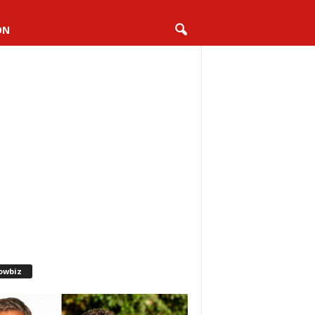
ON
owbiz