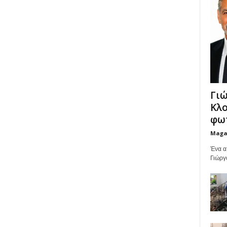
Γιώ
Κλο
φωτ
Maga
Ένα α
Γιώργ