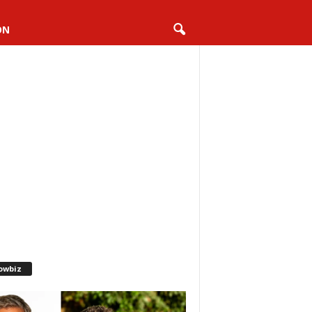
ON
owbiz