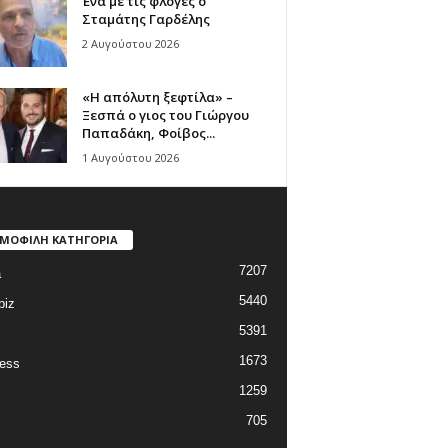
Ένα με τις φλόγες ο
Σταμάτης Γαρδέλης
2 Αυγούστου 2026
«Η απόλυτη ξεφτίλα» –
Ξεσπά ο γιος του Γιώργου
Παπαδάκη, Φοίβος...
1 Αυγούστου 2026
ΜΟΦΙΛΗ ΚΑΤΗΓΟΡΙΑ
7207
a
5440
biz
5391
1673
ess
1259
705