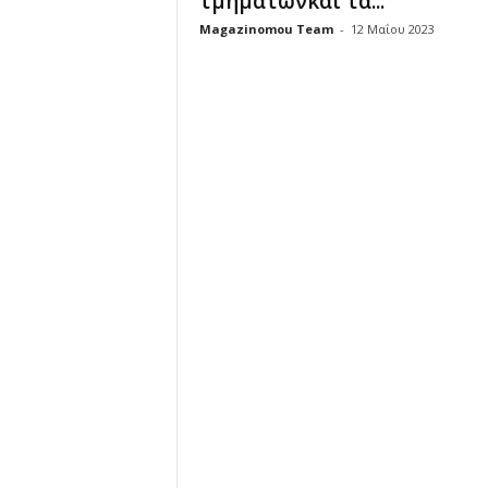
τμημάτωνκαι τα...
Magazinomou Team
-
12 Μαΐου 2023
u