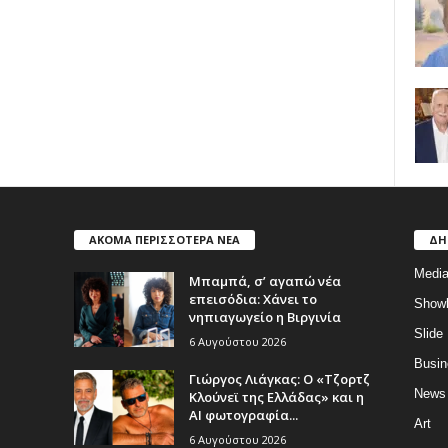
ΑΚΟΜΑ ΠΕΡΙΣΣΟΤΕΡΑ ΝΕΑ
ΔΗ
Medi
Μπαμπά, σ’ αγαπώ νέα
επεισόδια: Χάνει το
Show
νηπιαγωγείο η Βιργινία
Slide
6 Αυγούστου 2026
Busin
Γιώργος Λιάγκας: Ο «Τζορτζ
News
Κλούνεϊ της Ελλάδας» και η
AI φωτογραφία...
Art
6 Αυγούστου 2026