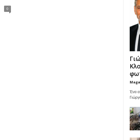
0
Γιώ
Κλο
φωτ
Maga
Ένα α
Γιώργ