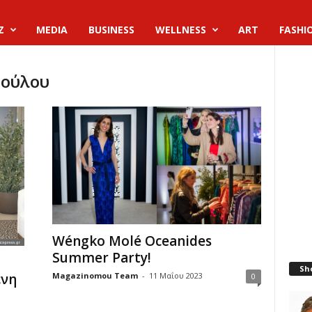
Z
MEDIA
BUSINESS
WELLNESS
ART
FASHI
πούλου
Wéngko Molé Oceanides
Summer Party!
a
Sh
Magazinomou Team
-
11 Μαΐου 2023
ένη
0