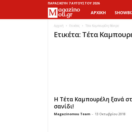
ΠΑΡΑΣΚΕΥΉ 7 ΑΥΓΟΎΣΤΟΥ 2026
ΑΡΧΙΚΉ
SHOWBI
M
a
Αρχική
Ετικέτες
Τέτα Καμπουρέλη θέατρο
Ετικέτα: Τέτα Καμπουρ
g
a
z
i
n
Η Τέτα Καμπουρέλη ξανά σ
o
σανίδι!
Magazinomou Team
-
13 Οκτωβρίου 2018
M
o