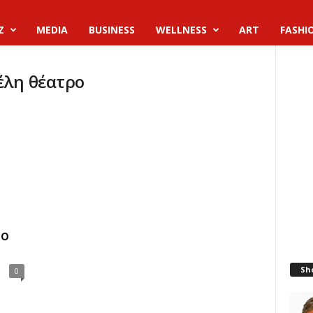
Z
MEDIA
BUSINESS
WELLNESS
ART
FASHI
έλη θέατρο
το
Sh
0