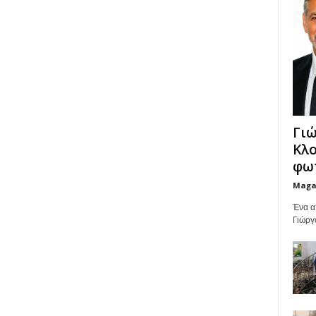
Γιώ
Κλο
φωτ
Maga
Ένα α
Γιώργ