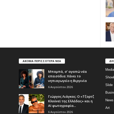
ΑΚΟΜΑ ΠΕΡΙΣΣΟΤΕΡΑ ΝΕΑ
ΔΗ
Medi
Μπαμπά, σ’ αγαπώ νέα
επεισόδια: Χάνει το
Show
νηπιαγωγείο η Βιργινία
Slide
6 Αυγούστου 2026
Busin
Γιώργος Λιάγκας: Ο «Τζορτζ
News
Κλούνεϊ της Ελλάδας» και η
AI φωτογραφία...
Art
6 Αυγούστου 2026