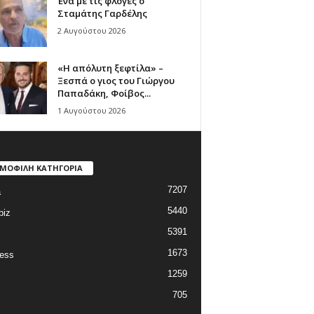
Ένα με τις φλόγες ο
Σταμάτης Γαρδέλης
2 Αυγούστου 2026
«Η απόλυτη ξεφτίλα» –
Ξεσπά ο γιος του Γιώργου
Παπαδάκη, Φοίβος...
1 Αυγούστου 2026
ΜΟΦΙΛΗ ΚΑΤΗΓΟΡΙΑ
7207
a
5440
biz
5391
1673
ess
1259
705