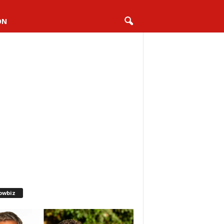
ON
owbiz