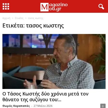
Αρχική
Ετικέτες
τασος κωστης
Ετικέτα: τασος κωστης
Ο Τάσος Κωστής δύο χρόνια μετά τον
θάνατο της συζύγου του:...
Θωμάς Καραπαπάς
-
27 Μαΐου 2026
0