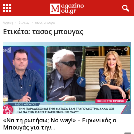
Αρχική
Ετικέτες
τασος μπουγας
Ετικέτα: τασος μπουγας
«Να τη ρωτήσω; No way!» – Ειρωνικός ο
Μπουγάς για την...