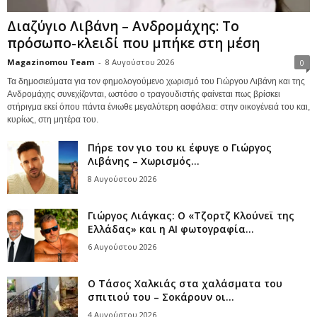
Διαζύγιο Λιβάνη – Ανδρομάχης: Το
πρόσωπο-κλειδί που μπήκε στη μέση
Magazinomou Team
-
8 Αυγούστου 2026
0
Τα δημοσιεύματα για τον φημολογούμενο χωρισμό του Γιώργου Λιβάνη και της
Ανδρομάχης συνεχίζονται, ωστόσο ο τραγουδιστής φαίνεται πως βρίσκει
στήριγμα εκεί όπου πάντα ένιωθε μεγαλύτερη ασφάλεια: στην οικογένειά του και,
κυρίως, στη μητέρα του.
Πήρε τον γιο του κι έφυγε ο Γιώργος
Λιβάνης – Χωρισμός...
8 Αυγούστου 2026
Γιώργος Λιάγκας: Ο «Τζορτζ Κλούνεϊ της
Ελλάδας» και η AI φωτογραφία...
6 Αυγούστου 2026
Ο Τάσος Χαλκιάς στα χαλάσματα του
σπιτιού του – Σοκάρουν οι...
4 Αυγούστου 2026