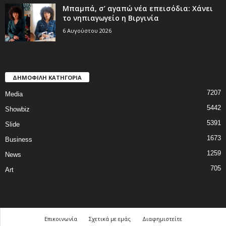
Μπαμπά, σ’ αγαπώ νέα επεισόδια: Χάνει
το νηπιαγωγείο η Βιργινία
6 Αυγούστου 2026
ΔΗΜΟΦΙΛΗ ΚΑΤΗΓΟΡΙΑ
7207
Media
5442
Showbiz
5391
Slide
1673
Business
1259
News
705
Art
Επικοινωνία
Σχετικά με εμάς
Διαφημιστείτε