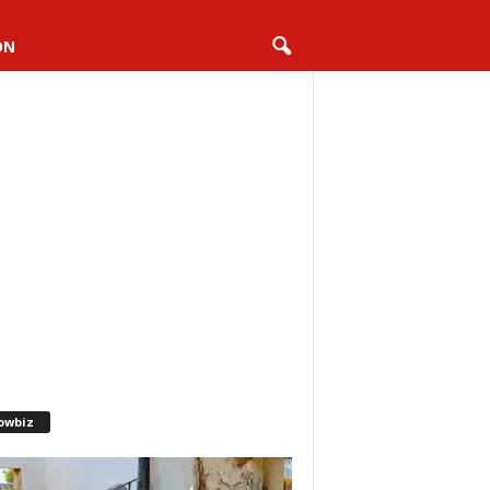
ON
owbiz