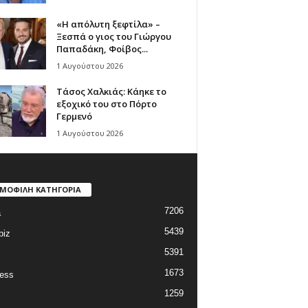
«Η απόλυτη ξεφτίλα» –
Ξεσπά ο γιος του Γιώργου
Παπαδάκη, Φοίβος...
1 Αυγούστου 2026
Τάσος Χαλκιάς: Κάηκε το
εξοχικό του στο Πόρτο
Γερμενό
1 Αυγούστου 2026
ΜΟΦΙΛΗ ΚΑΤΗΓΟΡΙΑ
7206
a
5439
biz
5391
1673
ess
1259