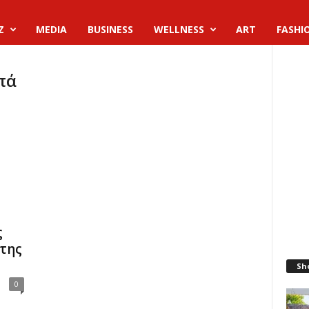
Z
MEDIA
BUSINESS
WELLNESS
ART
FASHI
πά
ς
της
Sh
0