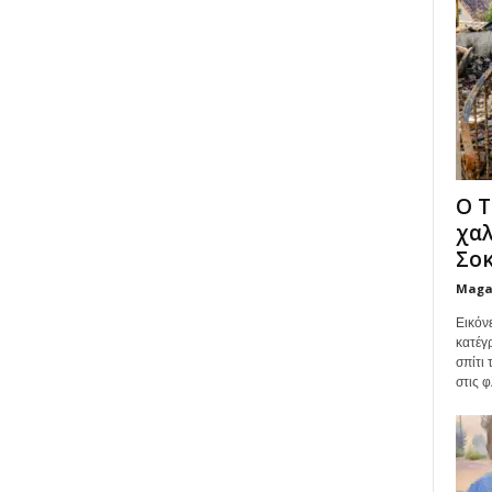
Ο Τ
χαλ
Σοκ
Maga
Εικόν
κατέγ
σπίτι
στις φ