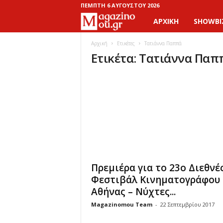
ΠΈΜΠΤΗ 6 ΑΥΓΟΎΣΤΟΥ 2026
ΑΡΧΙΚΉ
SHOWBI
M
a
Αρχική
Ετικέτες
Τατιάννα Παππά
Ετικέτα: Τατιάννα Παπ
g
a
z
i
n
Πρεμιέρα για το 23o Διεθνέ
o
Φεστιβάλ Κινηματογράφου 
Αθήνας – Νύχτες...
M
Magazinomou Team
-
22 Σεπτεμβρίου 2017
o