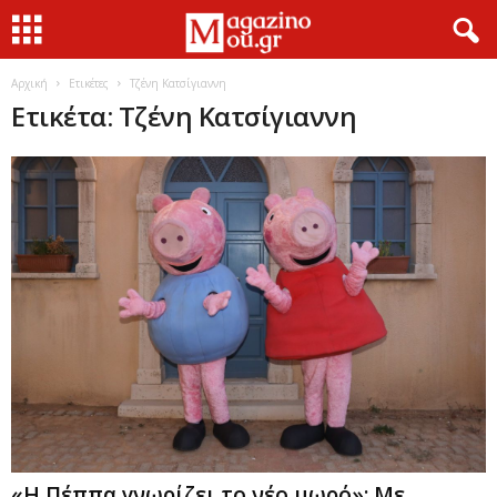
Αρχική
Ετικέτες
Τζένη Κατσίγιαννη
Ετικέτα: Τζένη Κατσίγιαννη
«Η Πέππα γνωρίζει το νέο μωρό»: Με