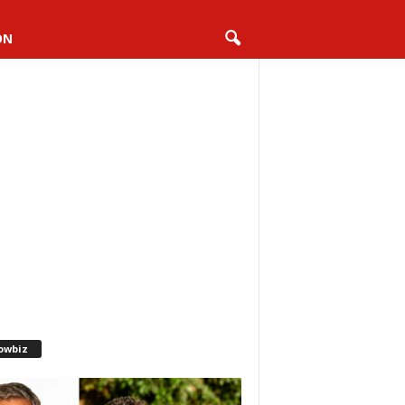
ON
owbiz