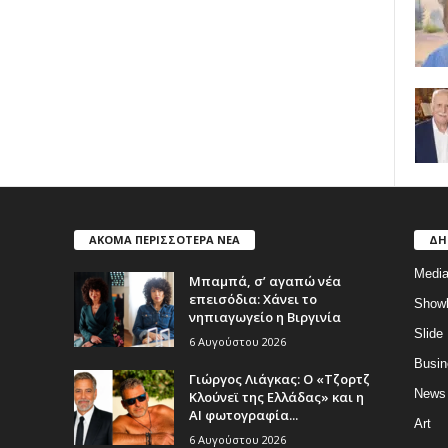
ΑΚΟΜΑ ΠΕΡΙΣΣΟΤΕΡΑ ΝΕΑ
ΔΗ
Medi
Μπαμπά, σ’ αγαπώ νέα
επεισόδια: Χάνει το
Show
νηπιαγωγείο η Βιργινία
Slide
6 Αυγούστου 2026
Busin
Γιώργος Λιάγκας: Ο «Τζορτζ
News
Κλούνεϊ της Ελλάδας» και η
AI φωτογραφία...
Art
6 Αυγούστου 2026