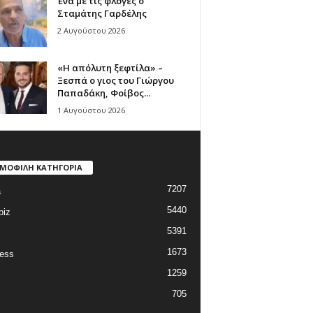
Ένα με τις φλόγες ο
Σταμάτης Γαρδέλης
2 Αυγούστου 2026
«Η απόλυτη ξεφτίλα» –
Ξεσπά ο γιος του Γιώργου
Παπαδάκη, Φοίβος...
1 Αυγούστου 2026
ΜΟΦΙΛΗ ΚΑΤΗΓΟΡΙΑ
7207
a
5440
biz
5391
1673
ess
1259
705