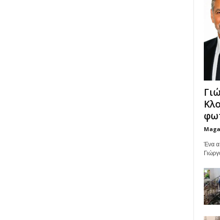
Γιώ
Κλο
φωτ
Maga
Ένα α
Γιώργ