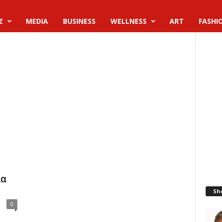
Z
MEDIA
BUSINESS
WELLNESS
ART
FASHI
λα
Sh
0