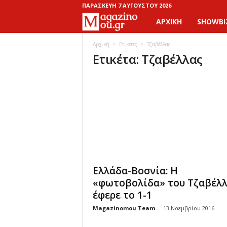
ΠΑΡΑΣΚΕΥΉ 7 ΑΥΓΟΎΣΤΟΥ 2026
ΑΡΧΙΚΉ
SHOWBI
M
a
Αρχική
Ετικέτες
Τζαβέλλας
Ετικέτα: Τζαβέλλας
g
a
z
i
n
Ελλάδα-Βοσνία: H
o
«φωτοβολίδα» του Τζαβέλ
έφερε το 1-1
M
Magazinomou Team
-
13 Νοεμβρίου 2016
o