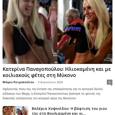
Κατερίνα Παναγοπούλου: Ηλιοκαμένη και με
κοιλιακούς φέτες στη Μύκονο
Μάγκυ Πετροπούλου
-
9 Αυγούστου 2026
0
Αφήνοντας πίσω της την ένταση της επικαιρότητας και το κεντρικό δελτίο
ειδήσεων του Mega, η Κατερίνα Παναγοπούλου ξεκίνησε τις φετινές της
διακοπές επιλέγοντας τον κοσμικό αέρα της Μυκόνου.
Βαλέρια Χοψονίδου: Η βάφτιση του γιου
της στη Βουλιαγμένη και οι...