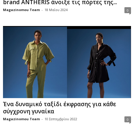
brand ANTHERIS άνοιξε τις πόρτες της...
Magazinomou Team
-
18 Μαΐου 2024
0
Ένα δυναμικό ταξίδι έκφρασης για κάθε
σύγχρονη γυναίκα
Magazinomou Team
-
10 Σεπτεμβρίου 2022
0