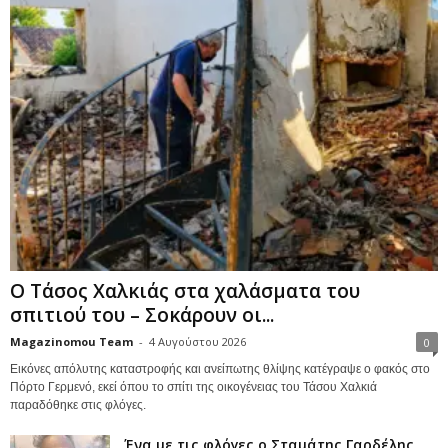
Ο Τάσος Χαλκιάς στα χαλάσματα του
σπιτιού του – Σοκάρουν οι...
Magazinomou Team
-
4 Αυγούστου 2026
0
Εικόνες απόλυτης καταστροφής και ανείπωτης θλίψης κατέγραψε ο φακός στο
Πόρτο Γερμενό, εκεί όπου το σπίτι της οικογένειας του Τάσου Χαλκιά
παραδόθηκε στις φλόγες.
Ένα με τις φλόγες ο Σταμάτης Γαρδέλης