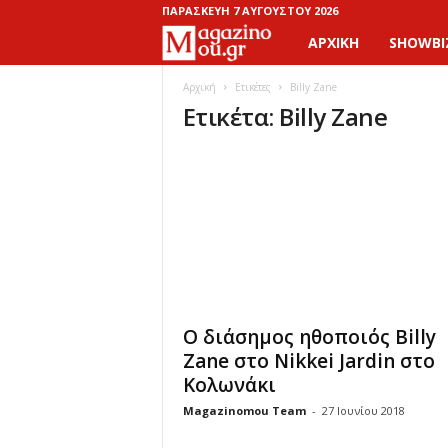
ΠΑΡΑΣΚΕΥΉ 7 ΑΥΓΟΎΣΤΟΥ 2026
ΑΡΧΙΚΉ
SHOWBI
M
a
Αρχική
Ετικέτες
Billy Zane
Ετικέτα: Billy Zane
g
a
z
i
n
Ο διάσημος ηθοποιός Billy
o
Zane στo Nikkei Jardin στο
Κολωνάκι
M
Magazinomou Team
-
27 Ιουνίου 2018
o