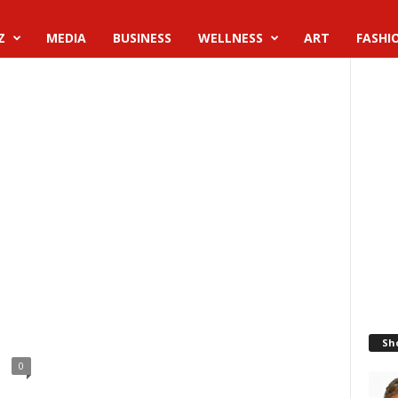
Z
MEDIA
BUSINESS
WELLNESS
ART
FASHI
Sh
0