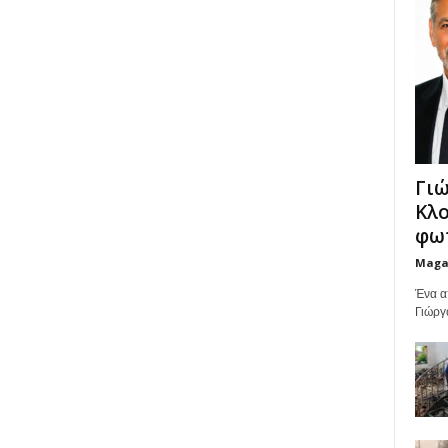
Γιώ
Κλο
φωτ
Maga
Ένα α
Γιώργ