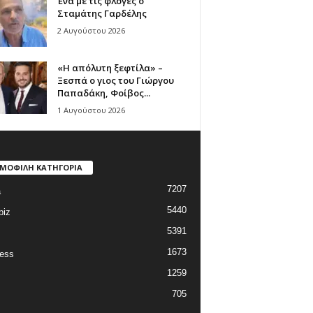
Ένα με τις φλόγες ο
Σταμάτης Γαρδέλης
2 Αυγούστου 2026
«Η απόλυτη ξεφτίλα» –
Ξεσπά ο γιος του Γιώργου
Παπαδάκη, Φοίβος...
1 Αυγούστου 2026
ΜΟΦΙΛΗ ΚΑΤΗΓΟΡΙΑ
7207
a
5440
biz
5391
1673
ess
1259
705