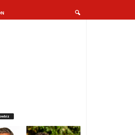
ON
owbiz