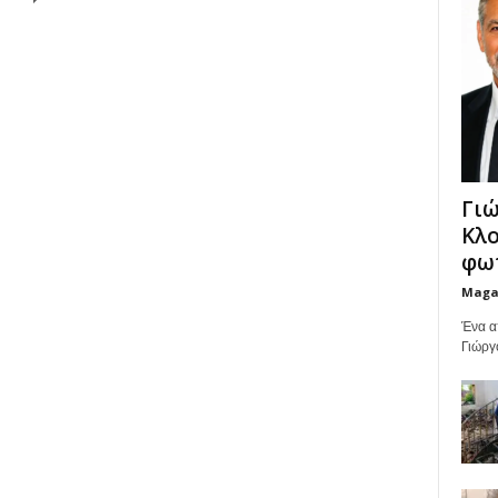
Γιώ
Κλο
φωτ
Maga
Ένα α
Γιώργ