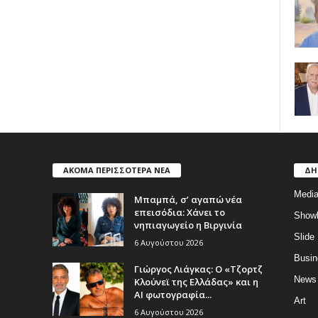
ΑΚΟΜΑ ΠΕΡΙΣΣΟΤΕΡΑ ΝΕΑ
ΔΗ
Medi
Μπαμπά, σ’ αγαπώ νέα
επεισόδια: Χάνει το
Show
νηπιαγωγείο η Βιργινία
Slide
6 Αυγούστου 2026
Busin
Γιώργος Λιάγκας: Ο «Τζορτζ
News
Κλούνεϊ της Ελλάδας» και η
AI φωτογραφία...
Art
6 Αυγούστου 2026