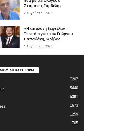
Ένα με τις φλόγες ο
Σταμάτης Γαρδέλης
2 Αυγούστου 2026
«Η απόλυτη ξεφτίλα» –
Ξεσπά ο γιος του Γιώργου
Παπαδάκη, Φοίβος...
1 Αυγούστου 2026
ΜΟΦΙΛΗ ΚΑΤΗΓΟΡΙΑ
7207
a
5440
biz
5391
1673
ess
1259
705