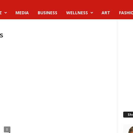
Z
MEDIA
BUSINESS
WELLNESS
ART
FASHI
s
Sh
0