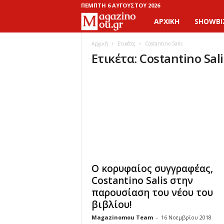
ΠΈΜΠΤΗ 6 ΑΥΓΟΎΣΤΟΥ 2026
ΑΡΧΙΚΉ
SHOWBI
M
a
Αρχική
Ετικέτες
Costantino Salis
Ετικέτα: Costantino Sali
g
a
z
i
n
Ο κορυφαίος συγγραφέας,
o
Costantino Salis στην
παρουσίαση του νέου του
M
βιβλίου!
Magazinomou Team
-
16 Νοεμβρίου 2018
o