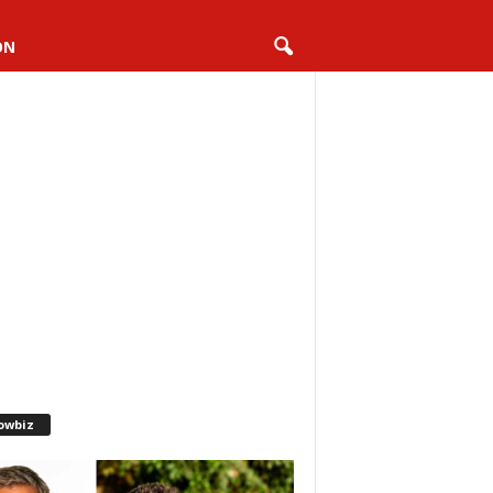
ON
owbiz