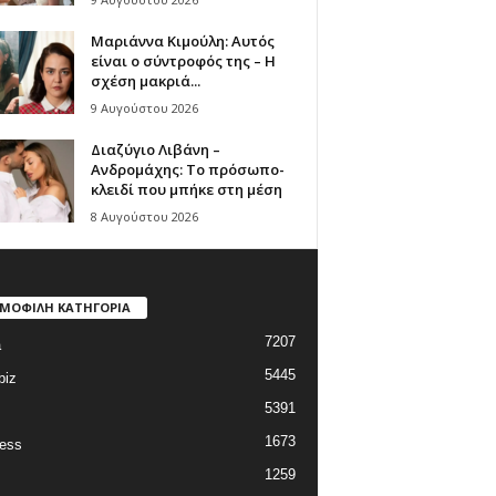
Μαριάννα Κιμούλη: Αυτός
είναι ο σύντροφός της – Η
σχέση μακριά...
9 Αυγούστου 2026
Διαζύγιο Λιβάνη –
Ανδρομάχης: Το πρόσωπο-
κλειδί που μπήκε στη μέση
8 Αυγούστου 2026
ΜΟΦΙΛΗ ΚΑΤΗΓΟΡΙΑ
7207
a
5445
biz
5391
1673
ess
1259