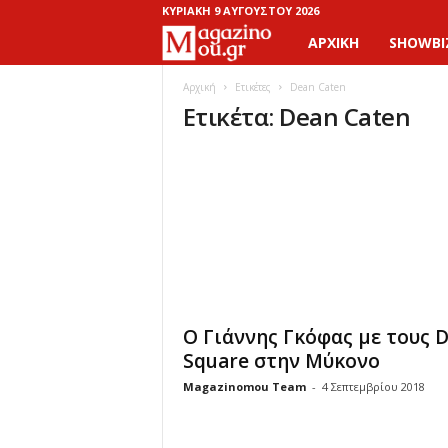
ΚΥΡΙΑΚΉ 9 ΑΥΓΟΎΣΤΟΥ 2026
ΑΡΧΙΚΉ
SHOWBI
M
a
Αρχική
Ετικέτες
Dean Caten
Ετικέτα: Dean Caten
g
a
z
i
n
Ο Γιάννης Γκόφας με τους D
o
Square στην Μύκονο
Magazinomou Team
-
4 Σεπτεμβρίου 2018
M
o