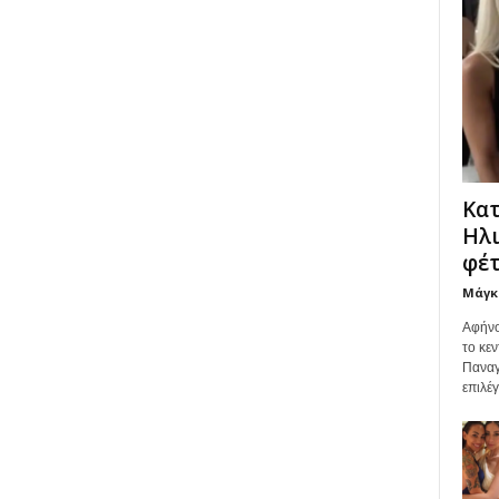
Κατ
Ηλι
φέτ
Μάγκ
Αφήνο
το κεν
Παναγ
επιλέ