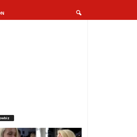
ON
owbiz