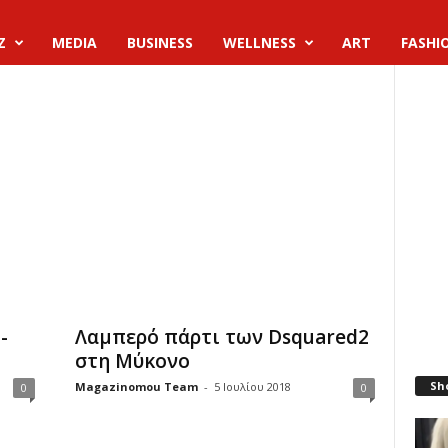
Z
MEDIA
BUSINESS
WELLNESS
ART
FASHI
-
Λαμπερό πάρτι των Dsquared2
στη Μύκονο
Sh
Magazinomou Team
-
5 Ιουλίου 2018
0
0