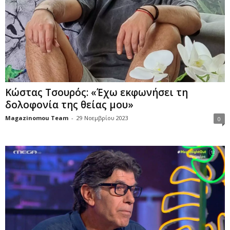
Κώστας Τσουρός: «Έχω εκφωνήσει τη
δoλoφoνία της θείας μου»
Magazinomou Team
-
29 Νοεμβρίου 2023
0