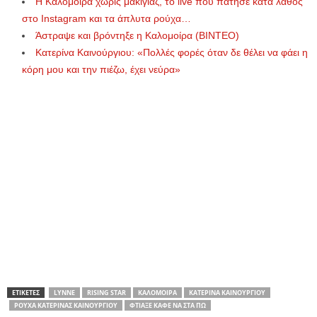
Η Καλομοίρα χωρίς μακιγιάζ, το live που πάτησε κατά λάθος
στο Instagram και τα άπλυτα ρούχα…
Άστραψε και βρόντηξε η Καλομοίρα (ΒΙΝΤΕΟ)
Κατερίνα Καινούργιου: «Πολλές φορές όταν δε θέλει να φάει η
κόρη μου και την πιέζω, έχει νεύρα»
ΕΤΙΚΕΤΕΣ
LYNNE
RISING STAR
ΚΑΛΟΜΟΊΡΑ
ΚΑΤΕΡΊΝΑ ΚΑΙΝΟΎΡΓΙΟΥ
ΡΟΎΧΑ ΚΑΤΕΡΊΝΑΣ ΚΑΙΝΟΎΡΓΙΟΥ
ΦΤΙΆΞΕ ΚΑΦΈ ΝΑ ΣΤΑ ΠΩ