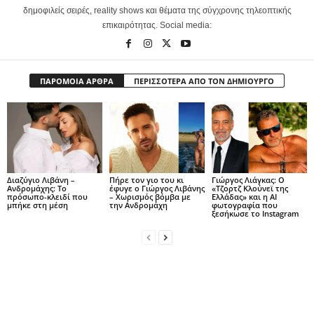
δημοφιλείς σειρές, reality shows και θέματα της σύγχρονης τηλεοπτικής
επικαιρότητας. Social media:
ΠΑΡΟΜΟΙΑ ΑΡΘΡΑ
ΠΕΡΙΣΣΟΤΕΡΑ ΑΠΟ ΤΟΝ ΔΗΜΙΟΥΡΓΟ
Διαζύγιο Λιβάνη –
Πήρε τον γιο του κι
Γιώργος Λιάγκας: Ο
Ανδρομάχης: Το
έφυγε ο Γιώργος Λιβάνης
«Τζορτζ Κλούνεϊ της
πρόσωπο-κλειδί που
– Χωρισμός βόμβα με
Ελλάδας» και η AI
μπήκε στη μέση
την Ανδρομάχη
φωτογραφία που
ξεσήκωσε το Instagram