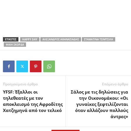
ΕΤΙΚΕΤΕΣ
HAPPY DAY
ΑΛΈΞΑΝΔΡΟΣ ΑΘΑΝΑΣΙΆΔΗΣ
ΣΤΑΜΑΤΊΝΑ ΤΣΙΜΤΣΙΛΉ
ΦΑΊΗ ΣΚΟΡΔΆ
Προηγούμενο άρθρο
Επόμενο άρθρο
YFSF: Έξαλλοι οι
Σάλος με τις δηλώσεις για
τηλεθεατές με τον
την Οικονομάκου: «Οι
αποκλεισμό της Αφροδίτης
γυναίκες ξεφτιλίζονται
Χατζημηνά από τον τελικό
όταν αλλάζουν πολλούς
άντρες»