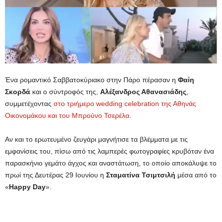
Ένα ρομαντικό Σαββατοκύριακο στην Πάρο πέρασαν η
Φαίη
Σκορδά
και ο σύντροφός της,
Αλέξανδρος Αθανασιάδης
,
συμμετέχοντας
στο τριήμερο wedding celebration της Αθηνάς
Οικονομάκου και του Μπρούνο Τσερέλα
.
Αν και το ερωτευμένο ζευγάρι μαγνήτισε τα βλέμματα με τις
εμφανίσεις του, πίσω από τις λαμπερές φωτογραφίες κρυβόταν ένα
παρασκήνιο γεμάτο άγχος και αναστάτωση, το οποίο αποκάλυψε το
πρωί της Δευτέρας 29 Ιουνίου η
Σταματίνα Τσιμτσιλή
μέσα από το
«
Happy Day
».