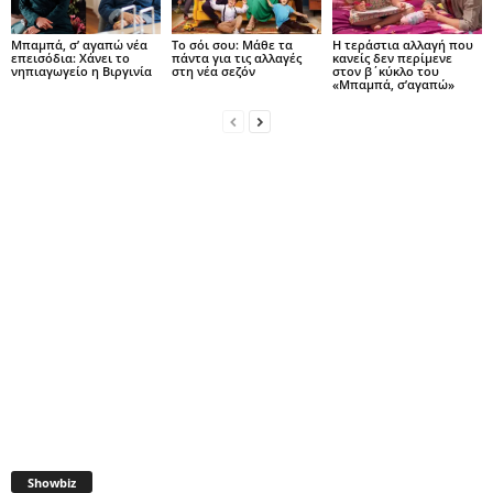
Μπαμπά, σ’ αγαπώ νέα
Το σόι σου: Μάθε τα
Η τεράστια αλλαγή που
επεισόδια: Χάνει το
πάντα για τις αλλαγές
κανείς δεν περίμενε
νηπιαγωγείο η Βιργινία
στη νέα σεζόν
στον β΄κύκλο του
«Μπαμπά, σ’αγαπώ»
Showbiz