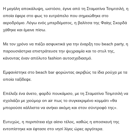
Η μεγάλη αποκάλυψη, ωστόσο, έγινε από τη Σταματίνα Τσιμτσιλή, η
οποία έφερε στο φως το ευτράπελο που σημειώθηκε στο
αεροδρόμιο. Λόγω ενός μπερδέματος, η βαλίτσα της Φαίης Σκορδά
χάθηκε και έμεινε πίσω.
Με τον χρόνο να πιέζει ασφυκτικά για την έναρξη του beach party, η
παρουσιάστρια επιστράτευσε την ψυχραιμία και το στυλ της,
κάνοντας έναν απόλυτο fashion αυτοσχεδιασμό.
Εμφανίστηκε στο beach bar φορώντας ακριβώς τα ίδια ρούχα με τα
οποία ταξίδεψε.
Επέλεξε ένα άνετο, φαρδύ πουκάμισο, με τη Σταματίνα Τσιμτσιλή να
σχολιάζει με χιούμορ on air πως το συγκεκριμένο κομμάτι «θα
μπορούσε κάλλιστα να ανήκει ακόμη και στον σύντροφό της».
Ευτυχώς, η περιπέτεια είχε αίσιο τέλος, καθώς η αποσκευή της
εντοπίστηκε και έφτασε στο νησί λίγες ώρες αργότερα.