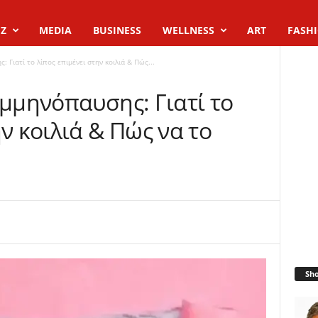
Z
MEDIA
BUSINESS
WELLNESS
ART
FASH
 Γιατί το λίπος επιμένει στην κοιλιά & Πώς...
Εμμηνόπαυσης: Γιατί το
ην κοιλιά & Πώς να το
Sh