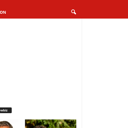
ION
owbiz