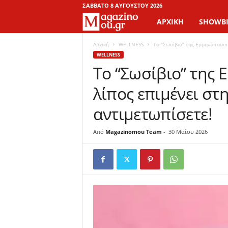
ΣΆΒΒΑΤΟ 8 ΑΥΓΟΎΣΤΟΥ 2026
ΑΡΧΙΚΉ
SHOWBI
M
a
Αρχική
WELLNESS
Το “Σωσίβιο” της Εμμηνόπαυσης:
WELLNESS
Το “Σωσίβιο” της 
g
λίπος επιμένει στ
a
αντιμετωπίσετε!
z
Από
Magazinomou Team
-
30 Μαΐου 2026
i
n
o
M
o