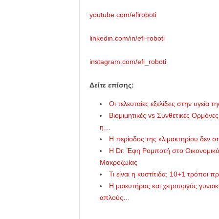
youtube.com/efiroboti
linkedin.com/in/efi-roboti
instagram.com/efi_roboti
Δείτε επίσης:
Οι τελευταίες εξελίξεις στην υγεία
Βιομιμητικές vs Συνθετικές Ορμόνε
η…
Η περίοδος της κλιμακτηρίου δεν ση
Η Dr. Έφη Ρομποτή στο Οικονομικό 
Μακροζωίας
Τι είναι η κυστίτιδα; 10+1 τρόποι π
Η μαιευτήρας και χειρουργός γυναι
απλούς…