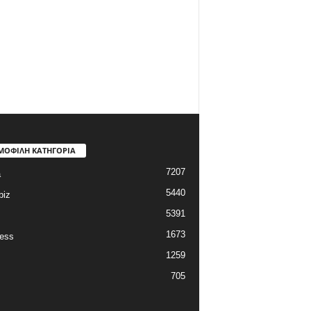
ΜΟΦΙΛΗ ΚΑΤΗΓΟΡΙΑ
7207
a
5440
biz
5391
1673
ess
1259
705