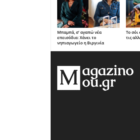
Μπαμπά, σ’ αγαπώ νέα
Το σόι
επεισόδια: Χάνει το
τις αλλ
νηπιαγωγείο η Βιργινία