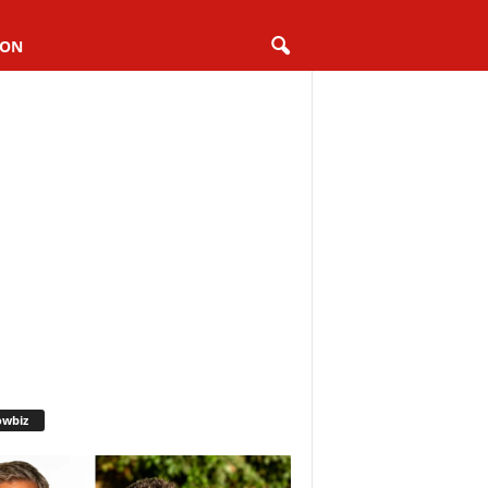
ION
owbiz