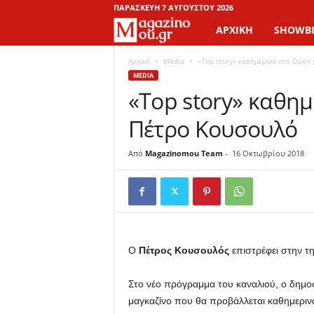
ΠΑΡΑΣΚΕΥΉ 7 ΑΥΓΟΎΣΤΟΥ 2026
ΑΡΧΙΚΉ
SHOWBI
M
a
Αρχική
Media
«Top story» καθημερινά στο Open
MEDIA
«Top story» καθημ
g
Πέτρο Κουσουλό
a
z
Από
Magazinomou Team
-
16 Οκτωβρίου 2018
i
n
o
Ο
Πέτρος Κουσουλός
επιστρέφει στην τ
M
Στο νέο πρόγραμμα του καναλιού, ο δημο
μαγκαζίνο που θα προβάλλεται καθημεριν
o