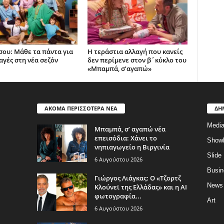
 σου: Μάθε τα πάντα για
Η τεράστια αλλαγή που κανείς
αγές στη νέα σεζόν
δεν περίμενε στον β΄κύκλο του
«Μπαμπά, σ’αγαπώ»
ΑΚΟΜΑ ΠΕΡΙΣΣΟΤΕΡΑ ΝΕΑ
ΔΗ
Medi
Μπαμπά, σ’ αγαπώ νέα
επεισόδια: Χάνει το
Show
νηπιαγωγείο η Βιργινία
Slide
6 Αυγούστου 2026
Busin
Γιώργος Λιάγκας: Ο «Τζορτζ
News
Κλούνεϊ της Ελλάδας» και η AI
φωτογραφία...
Art
6 Αυγούστου 2026