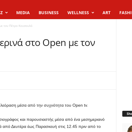
Z
MEDIA
BUSINESS
WELLNESS
ART
FASH
 με τον Πέτρο Κουσουλό
ερινά στο Open με τον
ηλεόραση μέσα από την συχνότητα του Open tv.
Sh
σιογράφος και παρουσιαστής μέσα από ένα μεσημεριανό
ά από Δευτέρα έως Παρασκευή στις 12.45 πριν από το