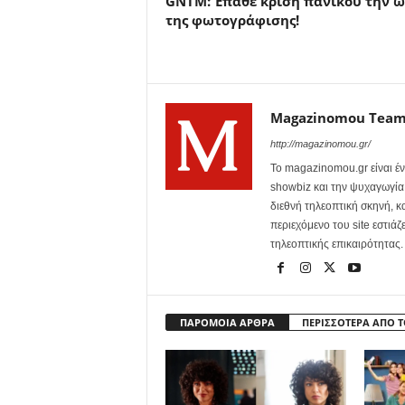
GNTM: Έπαθε κρίση πανικού την 
της φωτογράφισης!
Magazinomou Tea
http://magazinomou.gr/
Το magazinomou.gr είναι έν
showbiz και την ψυχαγωγία. 
διεθνή τηλεοπτική σκηνή, 
περιεχόμενο του site εστιάζ
τηλεοπτικής επικαιρότητας.
ΠΑΡΟΜΟΙΑ ΑΡΘΡΑ
ΠΕΡΙΣΣΟΤΕΡΑ ΑΠΟ 