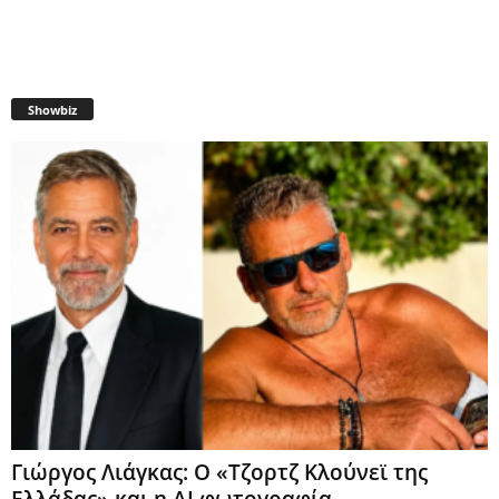
Showbiz
Γιώργος Λιάγκας: Ο «Τζορτζ Κλούνεϊ της
Ελλάδας» και η AI φωτογραφία...