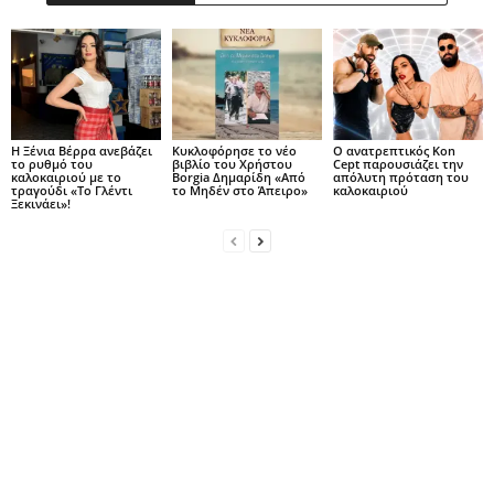
Η Ξένια Βέρρα ανεβάζει
Κυκλοφόρησε το νέο
Ο ανατρεπτικός Kon
το ρυθμό του
βιβλίο του Χρήστου
Cept παρουσιάζει την
καλοκαιριού με το
Borgia Δημαρίδη «Από
απόλυτη πρόταση του
τραγούδι «Το Γλέντι
το Μηδέν στο Άπειρο»
καλοκαιριού
Ξεκινάει»!