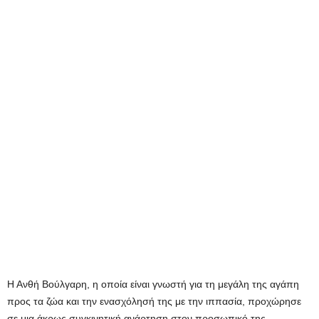
Η Ανθή Βούλγαρη, η οποία είναι γνωστή για τη μεγάλη της αγάπη
προς τα ζώα και την ενασχόλησή της με την ιππασία, προχώρησε
σε μια άκρως συγκινητική ανάρτηση στον προσωπικό της