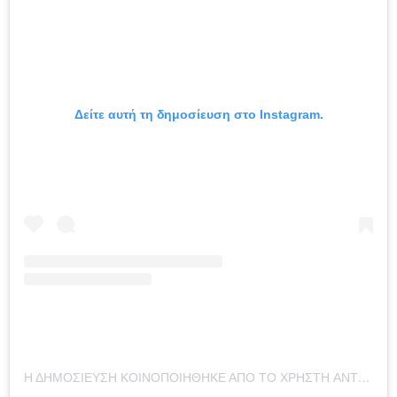
Δείτε αυτή τη δημοσίευση στο Instagram.
Η ΔΗΜΟΣΊΕΥΣΗ ΚΟΙΝΟΠΟΙΉΘΗΚΕ ΑΠΌ ΤΟ ΧΡΉΣΤΗ ANTHI VOULGARI (@ANTHIVOULGARI)