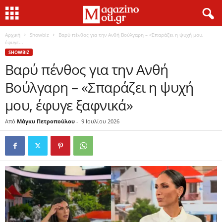
Αρχική
Showbiz
Βαρύ πένθος για την Ανθή Βούλγαρη – «Σπαράζει η ψυχή μου,
έφυγε...
SHOWBIZ
Βαρύ πένθος για την Ανθή
Βούλγαρη – «Σπαράζει η ψυχή
μου, έφυγε ξαφνικά»
Από
Μάγκυ Πετροπούλου
-
9 Ιουλίου 2026