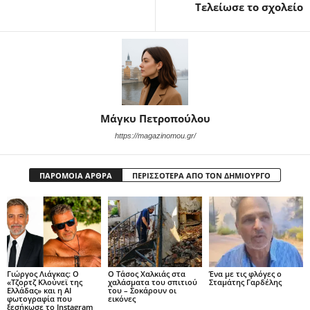
Τελείωσε το σχολείο
Μάγκυ Πετροπούλου
https://magazinomou.gr/
ΠΑΡΟΜΟΙΑ ΑΡΘΡΑ
ΠΕΡΙΣΣΟΤΕΡΑ ΑΠΟ ΤΟΝ ΔΗΜΙΟΥΡΓΟ
Γιώργος Λιάγκας: Ο
Ο Τάσος Χαλκιάς στα
Ένα με τις φλόγες ο
«Τζορτζ Κλούνεϊ της
χαλάσματα του σπιτιού
Σταμάτης Γαρδέλης
Ελλάδας» και η AI
του – Σοκάρουν οι
φωτογραφία που
εικόνες
ξεσήκωσε το Instagram