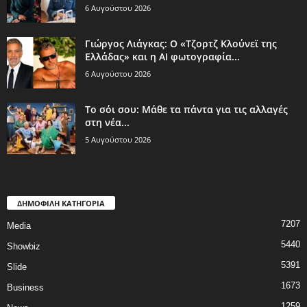
6 Αυγούστου 2026
Γιώργος Λιάγκας: Ο «Τζορτζ Κλούνεϊ της
Ελλάδας» και η AI φωτογραφία...
6 Αυγούστου 2026
Το σόι σου: Μάθε τα πάντα για τις αλλαγές
στη νέα...
5 Αυγούστου 2026
ΔΗΜΟΦΙΛΗ ΚΑΤΗΓΟΡΙΑ
7207
Media
5440
Showbiz
5391
Slide
1673
Business
1259