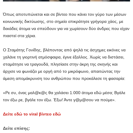
Όπως αποτυπώνεται και σε βίντεο που κάνει τον γύρο των μέσων
κοινωνικής δικτύωσης, στο σημείο επικράτησε γρήγορα χάος, με
δεκάδες άτομα να σπεύδουν για να χωρίσουν δύο άνδρες που είχαν
πιαστεί στα χέρια.
Ο Σταμάτης Γονίδης, βλέποντας από ψηλά τις άσχημες εικόνες να
χαλάνε τη γιορτινή ατμόσφαιρα, έγινε έξαλλος. Χωρίς να διστάσει,
σταμάτησε να τραγουδά, πλησίασε στην άκρη της σκηνής και
άρχισε να φωνάζει με οργή από το μικρόφωνο, απαιτώντας την
άμεση απομάκρυνση του ανθρώπου που προκάλεσε τη φασαρία:
«Ρε συ, ένας μαλ@κ@ς θα χαλάσει 1.000 άτομα εδώ μέσα; Βγάλε
τον έξω ρε, βγάλε τον έξω. Έξω! Άντε γ@μ@σου να πούμε».
Δείτε εδώ το viral βίντεο εδώ
Δείτε επίσης: