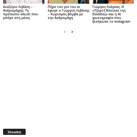
Διαζύγιο Λιβάνη –
Πήρε τον γιο του κι
Γιώργος Λιάγκας: Ο
Ανδρομάχης: Το
έφυγε ο Γιώργος Λιβάνης
«Τζορτζ Κλούνεϊ της
πρόσωπο-κλειδί που
– Χωρισμός βόμβα με
Ελλάδας» και η AI
μπήκε στη μέση
την Ανδρομάχη
φωτογραφία που
ξεσήκωσε το Instagram
Showbiz