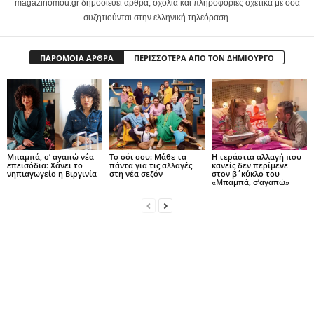
magazinomou.gr δημοσιεύει άρθρα, σχόλια και πληροφορίες σχετικά με όσα
συζητιούνται στην ελληνική τηλεόραση.
ΠΑΡΟΜΟΙΑ ΑΡΘΡΑ
ΠΕΡΙΣΣΟΤΕΡΑ ΑΠΟ ΤΟΝ ΔΗΜΙΟΥΡΓΟ
Μπαμπά, σ’ αγαπώ νέα
Το σόι σου: Μάθε τα
Η τεράστια αλλαγή που
επεισόδια: Χάνει το
πάντα για τις αλλαγές
κανείς δεν περίμενε
νηπιαγωγείο η Βιργινία
στη νέα σεζόν
στον β΄κύκλο του
«Μπαμπά, σ’αγαπώ»