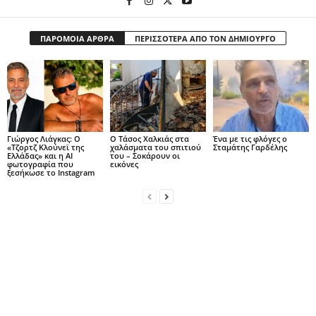
ΠΑΡΟΜΟΙΑ ΑΡΘΡΑ
ΠΕΡΙΣΣΟΤΕΡΑ ΑΠΟ ΤΟΝ ΔΗΜΙΟΥΡΓΟ
Γιώργος Λιάγκας: Ο
Ο Τάσος Χαλκιάς στα
Ένα με τις φλόγες ο
«Τζορτζ Κλούνεϊ της
χαλάσματα του σπιτιού
Σταμάτης Γαρδέλης
Ελλάδας» και η AI
του – Σοκάρουν οι
φωτογραφία που
εικόνες
ξεσήκωσε το Instagram