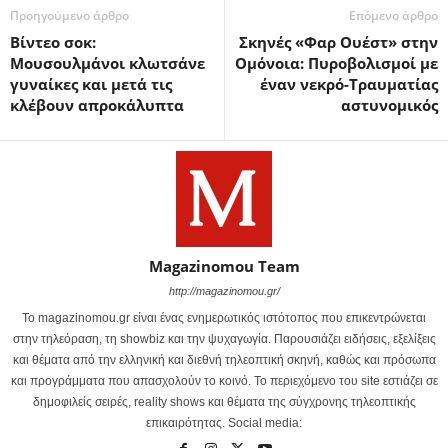
Προηγούμενο άρθρο
Επόμενο άρθρο
Βίντεο σοκ:
Σκηνές «Φαρ Ουέστ» στην
Μουσουλμάνοι κλωτσάνε
Ομόνοια: Πυροβολισμοί με
γυναίκες και μετά τις
έναν νεκρό-Τραυματίας
κλέβουν απροκάλυπτα
αστυνομικός
Magazinomou Team
http://magazinomou.gr/
Το magazinomou.gr είναι ένας ενημερωτικός ιστότοπος που επικεντρώνεται
στην τηλεόραση, τη showbiz και την ψυχαγωγία. Παρουσιάζει ειδήσεις, εξελίξεις
και θέματα από την ελληνική και διεθνή τηλεοπτική σκηνή, καθώς και πρόσωπα
και προγράμματα που απασχολούν το κοινό. Το περιεχόμενο του site εστιάζει σε
δημοφιλείς σειρές, reality shows και θέματα της σύγχρονης τηλεοπτικής
επικαιρότητας. Social media: