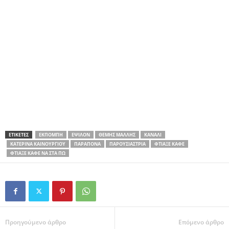
ΕΤΙΚΕΤΕΣ
ΕΚΠΟΜΠΉ
ΈΨΙΛΟΝ
ΘΈΜΗΣ ΜΆΛΛΗΣ
ΚΑΝΆΛΙ
ΚΑΤΕΡΊΝΑ ΚΑΙΝΟΎΡΓΙΟΥ
ΠΑΡΆΠΟΝΑ
ΠΑΡΟΥΣΙΆΣΤΡΙΑ
ΦΤΙΆΞΕ ΚΑΦΈ
ΦΤΙΆΞΕ ΚΑΦΈ ΝΑ ΣΤΑ ΠΩ
Προηγούμενο άρθρο
Επόμενο άρθρο