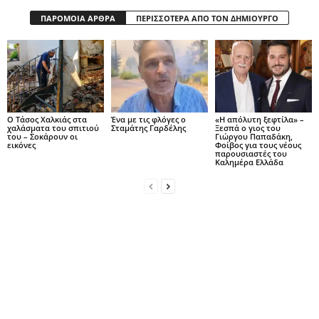
ΠΑΡΟΜΟΙΑ ΑΡΘΡΑ
ΠΕΡΙΣΣΟΤΕΡΑ ΑΠΟ ΤΟΝ ΔΗΜΙΟΥΡΓΟ
Ο Τάσος Χαλκιάς στα
Ένα με τις φλόγες ο
«Η απόλυτη ξεφτίλα» –
χαλάσματα του σπιτιού
Σταμάτης Γαρδέλης
Ξεσπά ο γιος του
του – Σοκάρουν οι
Γιώργου Παπαδάκη,
εικόνες
Φοίβος για τους νέους
παρουσιαστές του
Καλημέρα Ελλάδα