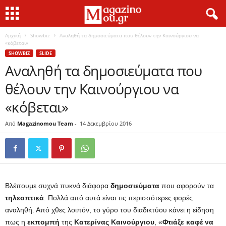
Αρχική
Showbiz
Αναληθή τα δημοσιεύματα που θέλουν την Καινούργιου να
«κόβεται»
SHOWBIZ
SLIDE
Αναληθή τα δημοσιεύματα που
θέλουν την Καινούργιου να
«κόβεται»
Από
Magazinomou Team
-
14 Δεκεμβρίου 2016
Βλέπουμε συχνά πυκνά διάφορα
δημοσιεύματα
που αφορούν τα
τηλεοπτικά
. Πολλά από αυτά είναι τις περισσότερες φορές
αναληθή. Από χθες λοιπόν, το γύρο του διαδικτύου κάνει η είδηση
πως η
εκπομπή
της
Κατερίνας
Καινούργιου
, «
Φτιάξε
καφέ
να