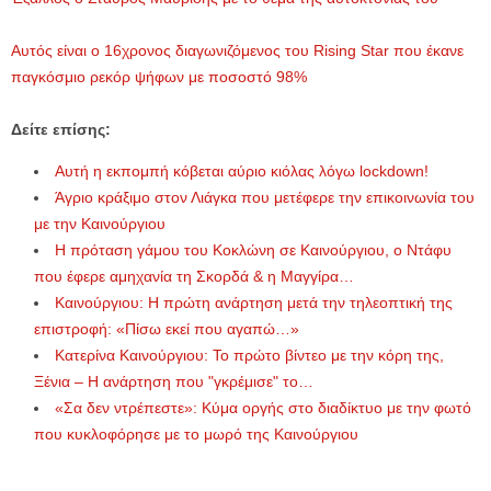
Αυτός είναι ο 16χρονος διαγωνιζόμενος του Rising Star που έκανε
παγκόσμιο ρεκόρ ψήφων με ποσοστό 98%
Δείτε επίσης:
Αυτή η εκπομπή κόβεται αύριο κιόλας λόγω lockdown!
Άγριο κράξιμο στον Λιάγκα που μετέφερε την επικοινωνία του
με την Καινούργιου
Η πρόταση γάμου του Κοκλώνη σε Καινούργιου, o Ντάφυ
που έφερε αμηχανία τη Σκορδά & η Μαγγίρα…
Καινούργιου: Η πρώτη ανάρτηση μετά την τηλεοπτική της
επιστροφή: «Πίσω εκεί που αγαπώ…»
Κατερίνα Καινούργιου: Το πρώτο βίντεο με την κόρη της,
Ξένια – Η ανάρτηση που "γκρέμισε" το…
«Σα δεν ντρέπεστε»: Κύμα οργής στο διαδίκτυο με την φωτό
που κυκλοφόρησε με το μωρό της Καινούργιου