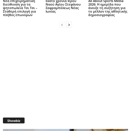
Νέα επιχειρηματική
Εκατό χρόνια Ιερού
All About Sports Media
διεύθυνση για τα
Ναού Αγίου Στεφάνου
2026: Η ημερίδα που
ψητοπωλεία Τσι Τσι –
Σαφραμπόλεως Νέας
άνοιξε τη συζήτηση για
Σταθερή επιλογή για
Ιωνίας
το μέλλον της αθλητικής
πλήθος επωνύμων
δημοσιογραφίας
Showbiz