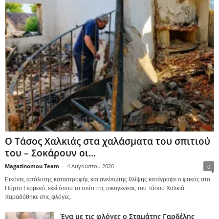
Ο Τάσος Χαλκιάς στα χαλάσματα του σπιτιού
του – Σοκάρουν οι...
Magazinomou Team
-
4 Αυγούστου 2026
0
Εικόνες απόλυτης καταστροφής και ανείπωτης θλίψης κατέγραψε ο φακός στο
Πόρτο Γερμενό, εκεί όπου το σπίτι της οικογένειας του Τάσου Χαλκιά
παραδόθηκε στις φλόγες.
Ένα με τις φλόγες ο Σταμάτης Γαρδέλης