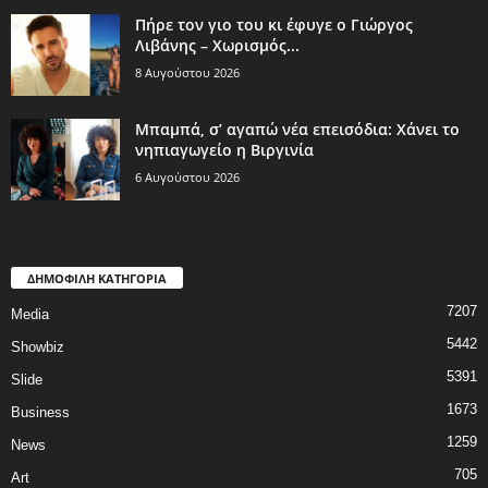
Πήρε τον γιο του κι έφυγε ο Γιώργος
Λιβάνης – Χωρισμός...
8 Αυγούστου 2026
Μπαμπά, σ’ αγαπώ νέα επεισόδια: Χάνει το
νηπιαγωγείο η Βιργινία
6 Αυγούστου 2026
ΔΗΜΟΦΙΛΗ ΚΑΤΗΓΟΡΙΑ
7207
Media
5442
Showbiz
5391
Slide
1673
Business
1259
News
705
Art