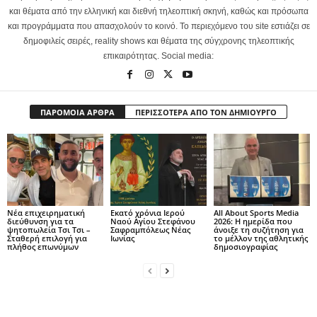
και θέματα από την ελληνική και διεθνή τηλεοπτική σκηνή, καθώς και πρόσωπα
και προγράμματα που απασχολούν το κοινό. Το περιεχόμενο του site εστιάζει σε
δημοφιλείς σειρές, reality shows και θέματα της σύγχρονης τηλεοπτικής
επικαιρότητας. Social media:
ΠΑΡΟΜΟΙΑ ΑΡΘΡΑ
ΠΕΡΙΣΣΟΤΕΡΑ ΑΠΟ ΤΟΝ ΔΗΜΙΟΥΡΓΟ
Νέα επιχειρηματική
Εκατό χρόνια Ιερού
All About Sports Media
διεύθυνση για τα
Ναού Αγίου Στεφάνου
2026: Η ημερίδα που
ψητοπωλεία Τσι Τσι –
Σαφραμπόλεως Νέας
άνοιξε τη συζήτηση για
Σταθερή επιλογή για
Ιωνίας
το μέλλον της αθλητικής
πλήθος επωνύμων
δημοσιογραφίας