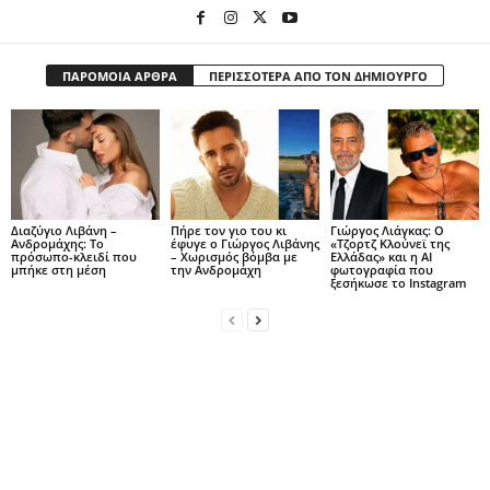
ΠΑΡΟΜΟΙΑ ΑΡΘΡΑ
ΠΕΡΙΣΣΟΤΕΡΑ ΑΠΟ ΤΟΝ ΔΗΜΙΟΥΡΓΟ
Διαζύγιο Λιβάνη –
Πήρε τον γιο του κι
Γιώργος Λιάγκας: Ο
Ανδρομάχης: Το
έφυγε ο Γιώργος Λιβάνης
«Τζορτζ Κλούνεϊ της
πρόσωπο-κλειδί που
– Χωρισμός βόμβα με
Ελλάδας» και η AI
μπήκε στη μέση
την Ανδρομάχη
φωτογραφία που
ξεσήκωσε το Instagram