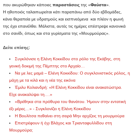
που ακυρώθηκαν κάποιες
παραστάσεις
της «
Φαύστα
».
Η ηθοποιός ταλαιπωρείται κάτι παραπάνω από δύο εβδομάδες,
κάνει θεραπεία με υδρατμούς και εισπνεόμενα και πλέον η φωνή
της έχει επανέλθει. Μάλιστα, αυτές τις ημέρες επέστρεψε κανονικά
στο σανίδι, όπως και στα γυρίσματα της «Μουρμούρας».
Δείτε επίσης:
Συγκλόνισε η Ελένη Κοκκίδου στο ρόλο της Εκάβης, στη
γενική δοκιμή της Πέμπτης στο Αρχαίο…
Να με λες μαμά – Ελένη Κοκκίδου: Ο συγκλονιστικός ρόλος, η
μάχη με τα κιλά και η νέα της εικόνα
Έμιλυ Κολιανδρή: «Η Ελένη Κοκκίδου είναι ανακατώστρα.
Είχε ανακαλύψει τη….»
«Βρέθηκα στα πρόθυρα του θανάτου. Ήμουν στην εντατική
έξι μέρες…» - Συγκλονίζει η Ελένη Κοκκίδου
Η Βουλίτσα πεθαίνει στη σειρά Μην αρχίζεις τη μουρμούρα
Επιστρέφουν ή όχι Βλάχος και Τριανταφυλλίδου στη
Μουρμούρα;