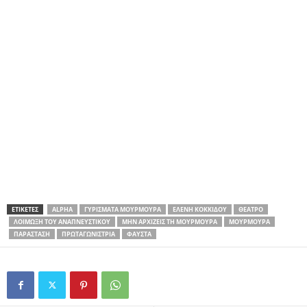
ΕΤΙΚΕΤΕΣ
ALPHA
ΓΥΡΊΣΜΑΤΑ ΜΟΥΡΜΟΎΡΑ
ΕΛΈΝΗ ΚΟΚΚΊΔΟΥ
ΘΈΑΤΡΟ
ΛΟΊΜΩΞΗ ΤΟΥ ΑΝΑΠΝΕΥΣΤΙΚΟΎ
ΜΗΝ ΑΡΧΊΖΕΙΣ ΤΗ ΜΟΥΡΜΟΎΡΑ
ΜΟΥΡΜΟΎΡΑ
ΠΑΡΆΣΤΑΣΗ
ΠΡΩΤΑΓΩΝΊΣΤΡΙΑ
ΦΑΎΣΤΑ