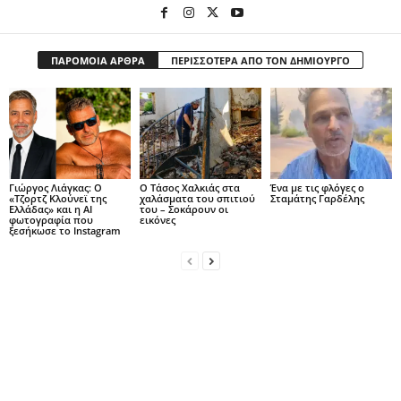
ΠΑΡΟΜΟΙΑ ΑΡΘΡΑ
ΠΕΡΙΣΣΟΤΕΡΑ ΑΠΟ ΤΟΝ ΔΗΜΙΟΥΡΓΟ
Γιώργος Λιάγκας: Ο
Ο Τάσος Χαλκιάς στα
Ένα με τις φλόγες ο
«Τζορτζ Κλούνεϊ της
χαλάσματα του σπιτιού
Σταμάτης Γαρδέλης
Ελλάδας» και η AI
του – Σοκάρουν οι
φωτογραφία που
εικόνες
ξεσήκωσε το Instagram