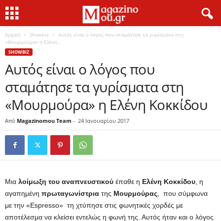
Αρχική
Showbiz
Αυτός είναι ο λόγος που σταμάτησε τα γυρίσματα στη
«Μουρμούρα» η Ελένη...
SHOWBIZ
Αυτός είναι ο λόγος που
σταμάτησε τα γυρίσματα στη
«Μουρμούρα» η Ελένη Κοκκίδου
Από
Magazinomou Team
-
24 Ιανουαρίου 2017
Μια
λοίμωξη του αναπνευστικού
έπαθε η
Ελένη Κοκκίδου
, η
αγαπημένη
πρωταγωνίστρια
της
Μουρμούρας
, που σύμφωνα
με την «Espresso» τη χτύπησε στις φωνητικές χορδές με
αποτέλεσμα να κλείσει εντελώς η φωνή της. Αυτός ήταν και ο λόγος