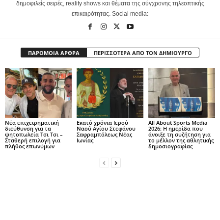
δημοφιλείς σειρές, reality shows και θέματα της σύγχρονης τηλεοπτικής
επικαιρότητας. Social media:
ΠΑΡΟΜΟΙΑ ΑΡΘΡΑ
ΠΕΡΙΣΣΟΤΕΡΑ ΑΠΟ ΤΟΝ ΔΗΜΙΟΥΡΓΟ
Νέα επιχειρηματική
Εκατό χρόνια Ιερού
All About Sports Media
διεύθυνση για τα
Ναού Αγίου Στεφάνου
2026: Η ημερίδα που
ψητοπωλεία Τσι Τσι –
Σαφραμπόλεως Νέας
άνοιξε τη συζήτηση για
Σταθερή επιλογή για
Ιωνίας
το μέλλον της αθλητικής
πλήθος επωνύμων
δημοσιογραφίας