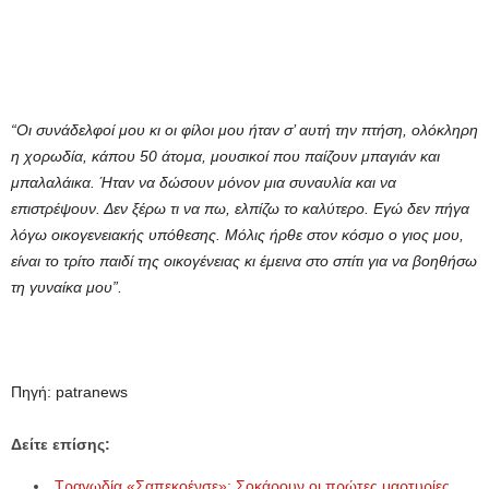
“Οι συνάδελφοί μου κι οι φίλοι μου ήταν σ’ αυτή την πτήση, ολόκληρη
η χορωδία, κάπου 50 άτομα, μουσικοί που παίζουν μπαγιάν και
μπαλαλάικα. Ήταν να δώσουν μόνον μια συναυλία και να
επιστρέψουν. Δεν ξέρω τι να πω, ελπίζω το καλύτερο. Εγώ δεν πήγα
λόγω οικογενειακής υπόθεσης. Μόλις ήρθε στον κόσμο ο γιος μου,
είναι το τρίτο παιδί της οικογένειας κι έμεινα στο σπίτι για να βοηθήσω
τη γυναίκα μου”.
Πηγή: patranews
Δείτε επίσης:
Τραγωδία «Σαπεκοένσε»: Σοκάρουν οι πρώτες μαρτυρίες