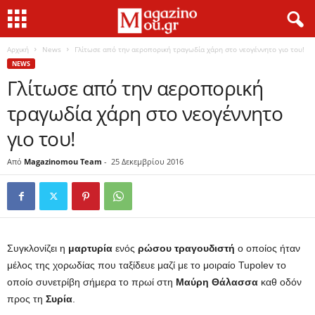
Αρχική
News
Γλίτωσε από την αεροπορική τραγωδία χάρη στο νεογέννητο γιο του!
NEWS
Γλίτωσε από την αεροπορική
τραγωδία χάρη στο νεογέννητο
γιο του!
Από
Magazinomou Team
-
25 Δεκεμβρίου 2016
Συγκλονίζει η
μαρτυρία
ενός
ρώσου
τραγουδιστή
ο οποίος ήταν
μέλος της χορωδίας που ταξίδευε μαζί με το μοιραίο Tupolev το
οποίο συνετρίβη σήμερα το πρωί στη
Μαύρη Θάλασσα
καθ οδόν
προς τη
Συρία
.