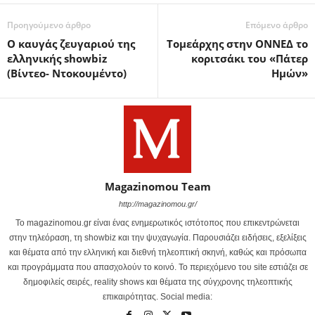
Προηγούμενο άρθρο
Επόμενο άρθρο
Ο καυγάς ζευγαριού της
Tομεάρχης στην ΟΝΝΕΔ το
ελληνικής showbiz
κοριτσάκι του «Πάτερ
(Βίντεο- Ντοκουμέντο)
Ημών»
Magazinomou Team
http://magazinomou.gr/
Το magazinomou.gr είναι ένας ενημερωτικός ιστότοπος που επικεντρώνεται
στην τηλεόραση, τη showbiz και την ψυχαγωγία. Παρουσιάζει ειδήσεις, εξελίξεις
και θέματα από την ελληνική και διεθνή τηλεοπτική σκηνή, καθώς και πρόσωπα
και προγράμματα που απασχολούν το κοινό. Το περιεχόμενο του site εστιάζει σε
δημοφιλείς σειρές, reality shows και θέματα της σύγχρονης τηλεοπτικής
επικαιρότητας. Social media: