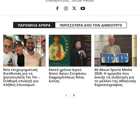
επικαιρότητας. Social media:
ΠΑΡΟΜΟΙΑ ΑΡΘΡΑ
ΠΕΡΙΣΣΟΤΕΡΑ ΑΠΟ ΤΟΝ ΔΗΜΙΟΥΡΓΟ
Νέα επιχειρηματική
Εκατό χρόνια Ιερού
All About Sports Media
διεύθυνση για τα
Ναού Αγίου Στεφάνου
2026: Η ημερίδα που
ψητοπωλεία Τσι Τσι –
Σαφραμπόλεως Νέας
άνοιξε τη συζήτηση για
Σταθερή επιλογή για
Ιωνίας
το μέλλον της αθλητικής
πλήθος επωνύμων
δημοσιογραφίας