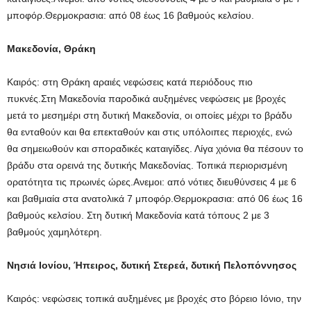
μποφόρ.Θερμοκρασια: από 08 έως 16 βαθμούς κελσίου.
Μακεδονία, Θράκη
Καιρός: στη Θράκη αραιές νεφώσεις κατά περιόδους πιο
πυκνές.Στη Μακεδονία παροδικά αυξημένες νεφώσεις με βροχές
μετά το μεσημέρι στη δυτική Μακεδονία, οι οποίες μέχρι το βράδυ
θα ενταθούν και θα επεκταθούν και στις υπόλοιπες περιοχές, ενώ
θα σημειωθούν και σποραδικές καταιγίδες. Λίγα χιόνια θα πέσουν το
βράδυ στα ορεινά της δυτικής Μακεδονίας. Τοπικά περιορισμένη
ορατότητα τις πρωινές ώρες.Ανεμοι: από νότιες διευθύνσεις 4 με 6
και βαθμιαία στα ανατολικά 7 μποφόρ.Θερμοκρασια: από 06 έως 16
βαθμούς κελσίου. Στη δυτική Μακεδονία κατά τόπους 2 με 3
βαθμούς χαμηλότερη.
Νησιά Ιονίου, Ήπειρος, δυτική Στερεά, δυτική Πελοπόννησος
Καιρός: νεφώσεις τοπικά αυξημένες με βροχές στο βόρειο Ιόνιο, την