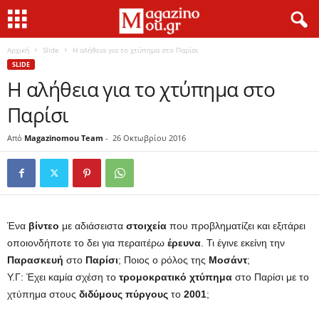
Αρχική
Slide
Η αλήθεια για το χτύπημα στο Παρίσι
SLIDE
Η αλήθεια για το χτύπημα στο
Παρίσι
Από
Magazinomou Team
-
26 Οκτωβρίου 2016
Ένα
βίντεο
με αδιάσειστα
στοιχεία
που προβληματίζει και εξιτάρει
οποιονδήποτε το δει για περαιτέρω
έρευνα
. Τι έγινε εκείνη την
Παρασκευή
στο
Παρίσι
; Ποιος ο ρόλος της
Μοσάντ
;
Υ.Γ: Έχει καμία σχέση το
τρομοκρατικό χτύπημα
στο Παρίσι με το
χτύπημα στους
διδύμους
πύργους
το
2001
;