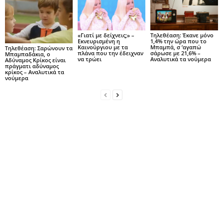
«Γιατί με δείχνεις;» –
Τηλεθέαση: Έκανε μόνο
Εκνευρισμένη η
1,4% την ώρα που το
Καινούργιου με τα
Μπαμπά, σ ’αγαπώ
Τηλεθέαση: Σαρώνουν τα
πλάνα που την έδειχναν
σάρωσε με 21,6% –
Μπαμπαδάκια, ο
να τρώει
Αναλυτικά τα νούμερα
Αδύναμος Κρίκος είναι
πράγματι αδύναμος
κρίκος – Αναλυτικά τα
νούμερα