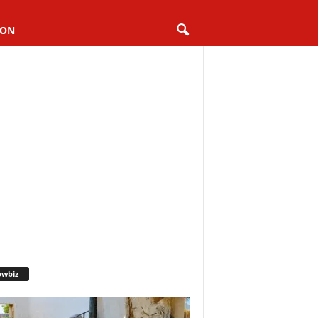
ION
owbiz