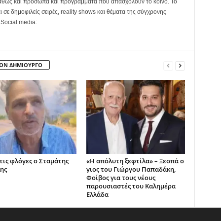
καθώς και πρόσωπα και προγράμματα που απασχολούν το κοινό. Το
ει σε δημοφιλείς σειρές, reality shows και θέματα της σύγχρονης
 Social media:
ΤΟΝ ΔΗΜΙΟΥΡΓΟ
 τις φλόγες ο Σταμάτης
«Η απόλυτη ξεφτίλα» – Ξεσπά ο
ης
γιος του Γιώργου Παπαδάκη,
Φοίβος για τους νέους
παρουσιαστές του Καλημέρα
Ελλάδα