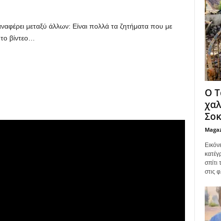
ναφέρει μεταξύ άλλων: Είναι πολλά τα ζητήματα που με
 το βίντεο…
Ο Τ
χαλ
Σοκ
Maga
Εικόν
κατέγ
σπίτι
στις φ