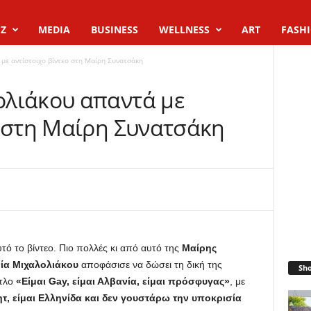
Z
MEDIA
BUSINESS
WELLNESS
ART
FASH
με αντίστοιχο βίντεο στη Μαίρη Συνατσάκη
λιάκου απαντά με
ο στη Μαίρη Συνατσάκη
υτό το βίντεο. Πιο πολλές κι από αυτό της
Μαίρης
ία Μιχαλολιάκου
αποφάσισε να δώσει τη δική της
Sh
ίτλο
«Είμαι Gay, είμαι Αλβανία, είμαι πρόσφυγας»
, με
ητ, είμαι Ελληνίδα και δεν γουστάρω την υποκρισία