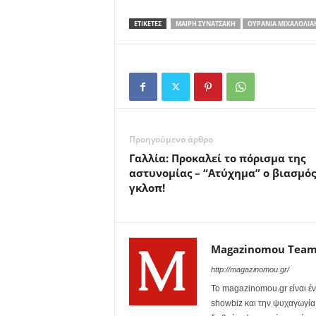
ΕΤΙΚΕΤΕΣ
ΜΑΊΡΗ ΣΥΝΑΤΣΆΚΗ
ΟΥΡΑΝΊΑ ΜΙΧΑΛΟΛΙΆ
Προηγούμενο άρθρο
Γαλλία: Προκαλεί το πόρισμα της
αστυνομίας – “Ατύχημα” ο βιασμός
γκλοπ!
Magazinomou Tea
http://magazinomou.gr/
Το magazinomou.gr είναι έν
showbiz και την ψυχαγωγία. 