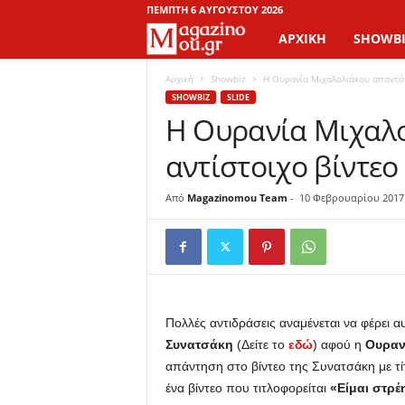
ΠΈΜΠΤΗ 6 ΑΥΓΟΎΣΤΟΥ 2026
ΑΡΧΙΚΉ
SHOWBI
M
a
Αρχική
Showbiz
Η Ουρανία Μιχαλολιάκου απαντά 
SHOWBIZ
SLIDE
Η Ουρανία Μιχαλο
g
αντίστοιχο βίντε
a
z
Από
Magazinomou Team
-
10 Φεβρουαρίου 2017
i
n
o
Πολλές αντιδράσεις αναμένεται να φέρει α
Συνατσάκη
(Δείτε το
εδώ
) αφού η
Ουραν
M
απάντηση στο βίντεο της Συνατσάκη με τ
ένα βίντεο που τιτλοφορείται
«Είμαι στρέ
o