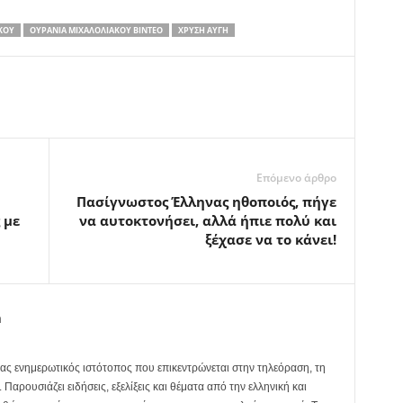
ΚΟΥ
ΟΥΡΑΝΊΑ ΜΙΧΑΛΟΛΙΆΚΟΥ ΒΊΝΤΕΟ
ΧΡΥΣΉ ΑΥΓΉ
Επόμενο άρθρο
Πασίγνωστος Έλληνας ηθοποιός, πήγε
 με
να αυτοκτονήσει, αλλά ήπιε πολύ και
ξέχασε να το κάνει!
m
ας ενημερωτικός ιστότοπος που επικεντρώνεται στην τηλεόραση, τη
Παρουσιάζει ειδήσεις, εξελίξεις και θέματα από την ελληνική και