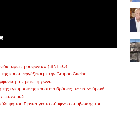
ανίδα, είμαι πρόσφυγας» (ΒΙΝΤΕΟ)
 της και συνεργάζεται με την Gruppo Cucine
μφάνισή της μετά τη γέννα
 της εγκυμοσύνης και οι αντιδράσεις των επωνύμων!
: Ξανά μαζί;
άλυψη του Fipster για το σύμφωνο συμβίωσης του