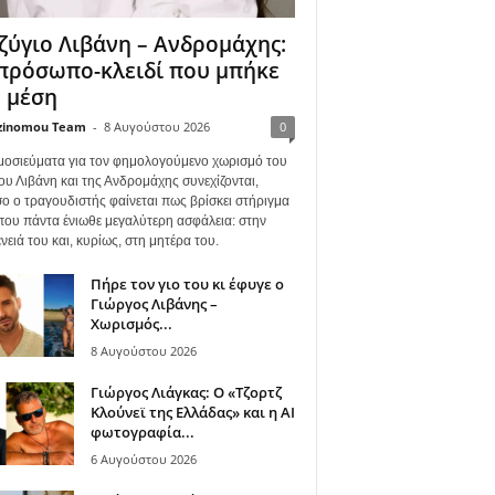
ζύγιο Λιβάνη – Ανδρομάχης:
πρόσωπο-κλειδί που μπήκε
 μέση
zinomou Team
-
8 Αυγούστου 2026
0
μοσιεύματα για τον φημολογούμενο χωρισμό του
ου Λιβάνη και της Ανδρομάχης συνεχίζονται,
ο ο τραγουδιστής φαίνεται πως βρίσκει στήριγμα
όπου πάντα ένιωθε μεγαλύτερη ασφάλεια: στην
νειά του και, κυρίως, στη μητέρα του.
Πήρε τον γιο του κι έφυγε ο
Γιώργος Λιβάνης –
Χωρισμός...
8 Αυγούστου 2026
Γιώργος Λιάγκας: Ο «Τζορτζ
Κλούνεϊ της Ελλάδας» και η AI
φωτογραφία...
6 Αυγούστου 2026