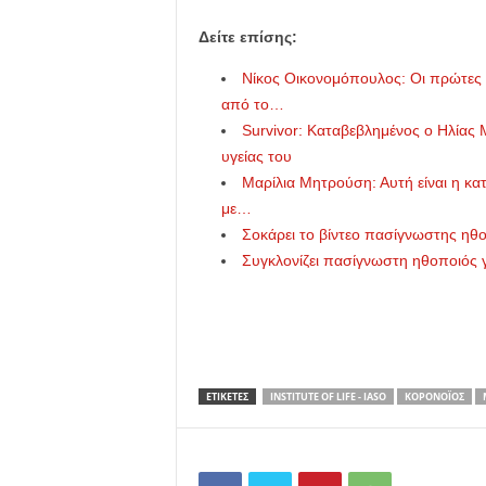
Δείτε επίσης:
Νίκος Οικονομόπουλος: Οι πρώτες φ
από το…
Survivor: Καταβεβλημένος ο Ηλίας 
υγείας του
Μαρίλια Μητρούση: Αυτή είναι η κατ
με…
Σοκάρει το βίντεο πασίγνωστης ηθ
Συγκλονίζει πασίγνωστη ηθοποιός γ
ΕΤΙΚΕΤΕΣ
INSTITUTE OF LIFE - IASO
ΚΟΡΟΝΟΪΌΣ