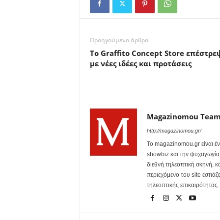
Προηγούμενο άρθρο
Το Graffito Concept Store επέστρε
με νέες ιδέες και προτάσεις
Magazinomou Tea
http://magazinomou.gr/
Το magazinomou.gr είναι έν
showbiz και την ψυχαγωγία. 
διεθνή τηλεοπτική σκηνή, 
περιεχόμενο του site εστιάζ
τηλεοπτικής επικαιρότητας.