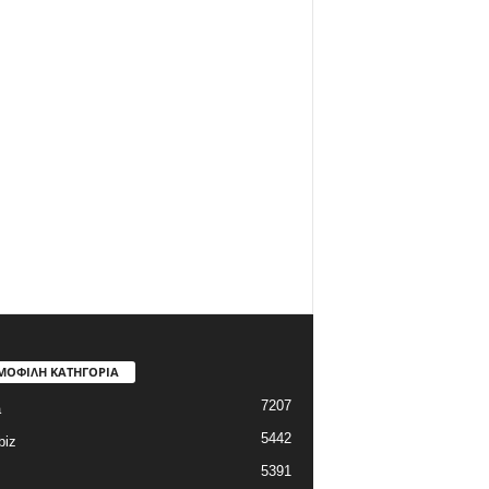
ΜΟΦΙΛΗ ΚΑΤΗΓΟΡΙΑ
7207
a
5442
biz
5391