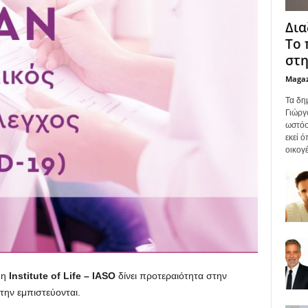
Δια
Το 
στη
Maga
Τα δη
Γιώργ
ωστόσ
εκεί 
οικογέ
 η
Institute of Life – IASO
δίνει προτεραιότητα στην
την εμπιστεύονται.