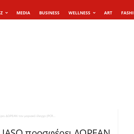
Z
MEDIA
BUSINESS
WELLNESS
ART
FASH
φέρει ΔΩΡΕΑΝ τον μοριακό έλεγχο (PCR...
e – IASO προσφέρει ΔΩΡΕΑΝ