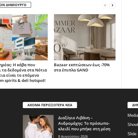
ΤΟΝ ΔΗΜΙΟΥΡΓΟ
ηρέας: Η κάβα που
Bazaar εκπτώσεων έως -70%
ι τα δεδομένα στα Νότια
στα έπιπλα GAND
ια είναι το επόμενο
 spirits & deli hotspot!
ΑΚΟΜΑ ΠΕΡΙΣΣΟΤΕΡΑ ΝΕΑ
ΔΗ
Medi
Διαζύγιο Λιβάνη –
Ανδρομάχης: Το πρόσωπο-
Show
κλειδί που μπήκε στη μέση
Slide
8 Αυγούστου 2026