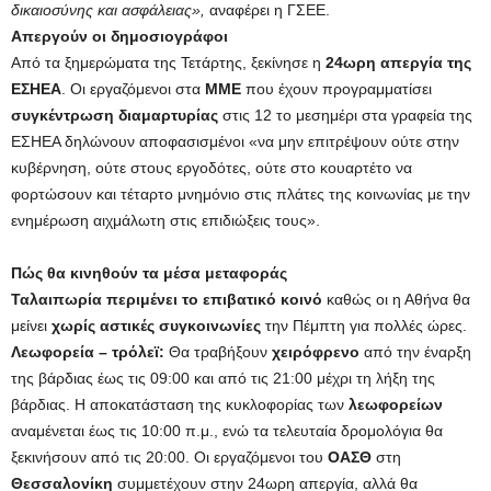
δικαιοσύνης και ασφάλειας»,
αναφέρει η ΓΣΕΕ.
Απεργούν οι δημοσιογράφοι
Από τα ξημερώματα της Τετάρτης, ξεκίνησε η
24ωρη απεργία της
ΕΣΗΕΑ
. Οι εργαζόμενοι στα
ΜΜΕ
που έχουν προγραμματίσει
συγκέντρωση διαμαρτυρίας
στις 12 το μεσημέρι στα γραφεία της
ΕΣΗΕΑ δηλώνουν αποφασισμένοι «να μην επιτρέψουν ούτε στην
κυβέρνηση, ούτε στους εργοδότες, ούτε στο κουαρτέτο να
φορτώσουν και τέταρτο μνημόνιο στις πλάτες της κοινωνίας με την
ενημέρωση αιχμάλωτη στις επιδιώξεις τους».
Πώς θα κινηθούν τα μέσα μεταφοράς
Ταλαιπωρία περιμένει το επιβατικό κοινό
καθώς οι η Αθήνα θα
μείνει
χωρίς αστικές συγκοινωνίες
την Πέμπτη για πολλές ώρες.
Λεωφορεία – τρόλεϊ:
Θα τραβήξουν
χειρόφρενο
από την έναρξη
της βάρδιας έως τις 09:00 και από τις 21:00 μέχρι τη λήξη της
βάρδιας. Η αποκατάσταση της κυκλοφορίας των
λεωφορείων
αναμένεται έως τις 10:00 π.μ., ενώ τα τελευταία δρομολόγια θα
ξεκινήσουν από τις 20:00. Οι εργαζόμενοι του
ΟΑΣΘ
στη
Θεσσαλονίκη
συμμετέχουν στην 24ωρη απεργία, αλλά θα