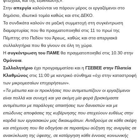
φτώχειας και της εξαθλίωσης».
Στην
απεργία
καλούνται να πάρουν μέρος οι εργαζόμενοι στο
δημόσιο, ιδιωτικό τομέα καθώς και στις ΔΕΚΟ.
Τα συνδικάτα καλούν σε μαζική συμμετοχή στη συγκέντρωση
διαμαρτυρίας που θα πραγματοποιηθεί στις 11 το πρωί της
Πέμπτης στο Πεδίον του Άρεως, καθώς και στα απεργιακά
συλλαλητήρια που θα γίνουν σε όλη τη χώρα.
Η
συγκέντρωση του ΠΑΜΕ
θα πραγματοποιηθεί στις 10.30 στην
Ομόνοια
.
Συλλαλητήριο
έχει προγραμματίσει και η
ΓΣΕΒΕΕ στην Πλατεία
Κλαθμώνος
στις 11:00 με κεντρικό σύνθημα «όχι στην καταστροφή
των μικρομεσαίων επιχειρήσεων».
«Τα μέτωπα και οι προκλήσεις που αντιμετωπίζουν οι εργαζόμενοι
είναι πολλά και συνεχή και για ακόμη μία φορά βρισκόμαστε
αντιμέτωποι με παράλογες απαιτήσεις των δανειστών και με
επώδυνες αποφάσεις της κυβέρνησης που στοχεύουν ευθέως στην
καρδιά των εργασιακών μας δικαιωμάτων. Αντιδρούμε σε κάθε σκέψη
και στόχευση που θα οδηγήσει σε περαιτέρω αύξηση της ανεργίας σε
ανακύκλωση της ύφεσης, σε κατάργηση κάθε έννοιας κοινωνικής