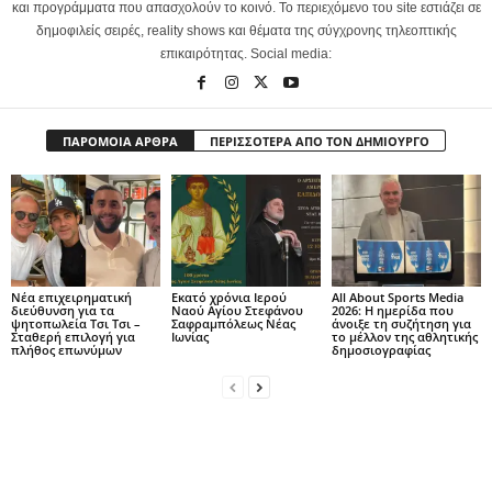
και προγράμματα που απασχολούν το κοινό. Το περιεχόμενο του site εστιάζει σε
δημοφιλείς σειρές, reality shows και θέματα της σύγχρονης τηλεοπτικής
επικαιρότητας. Social media:
ΠΑΡΟΜΟΙΑ ΑΡΘΡΑ
ΠΕΡΙΣΣΟΤΕΡΑ ΑΠΟ ΤΟΝ ΔΗΜΙΟΥΡΓΟ
Νέα επιχειρηματική
Εκατό χρόνια Ιερού
All About Sports Media
διεύθυνση για τα
Ναού Αγίου Στεφάνου
2026: Η ημερίδα που
ψητοπωλεία Τσι Τσι –
Σαφραμπόλεως Νέας
άνοιξε τη συζήτηση για
Σταθερή επιλογή για
Ιωνίας
το μέλλον της αθλητικής
πλήθος επωνύμων
δημοσιογραφίας