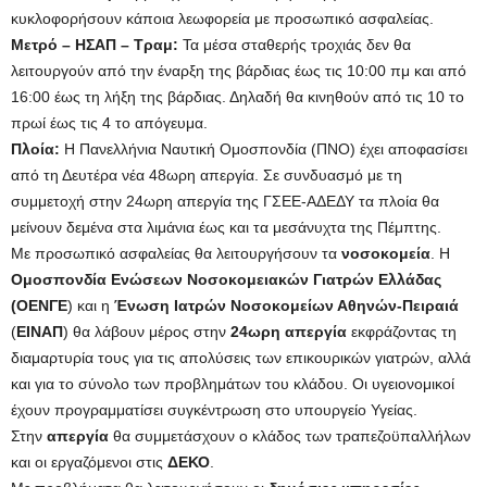
κυκλοφορήσουν κάποια λεωφορεία με προσωπικό ασφαλείας.
Μετρό – ΗΣΑΠ – Τραμ:
Τα μέσα σταθερής τροχιάς δεν θα
λειτουργούν από την έναρξη της βάρδιας έως τις 10:00 πμ και από
16:00 έως τη λήξη της βάρδιας. Δηλαδή θα κινηθούν από τις 10 το
πρωί έως τις 4 το απόγευμα.
Πλοία:
Η Πανελλήνια Ναυτική Ομοσπονδία (ΠΝΟ) έχει αποφασίσει
από τη Δευτέρα νέα 48ωρη απεργία. Σε συνδυασμό με τη
συμμετοχή στην 24ωρη απεργία της ΓΣΕΕ-ΑΔΕΔΥ τα πλοία θα
μείνουν δεμένα στα λιμάνια έως και τα μεσάνυχτα της Πέμπτης.
Με προσωπικό ασφαλείας θα λειτουργήσουν τα
νοσοκομεία
. Η
Ομοσπονδία Ενώσεων Νοσοκομειακών Γιατρών Ελλάδας
(ΟΕΝΓΕ
) και η
Ένωση Ιατρών Νοσοκομείων Αθηνών-Πειραιά
(
ΕΙΝΑΠ
) θα λάβουν μέρος στην
24ωρη απεργία
εκφράζοντας τη
διαμαρτυρία τους για τις απολύσεις των επικουρικών γιατρών, αλλά
και για το σύνολο των προβλημάτων του κλάδου. Οι υγειονομικοί
έχουν προγραμματίσει συγκέντρωση στο υπουργείο Υγείας.
Στην
απεργία
θα συμμετάσχουν ο κλάδος των τραπεζοϋπαλλήλων
και οι εργαζόμενοι στις
ΔΕΚΟ
.