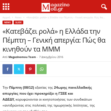
Αρχική
News
«Κατεβάζει ρολά» η Ελλάδα την Πέμπτη – Γενική απεργία: Πώς θα...
NEWS
SLIDE
«Κατεβάζει ρολά» η Ελλάδα την
Πέμπτη – Γενική απεργία: Πώς θα
κινηθούν τα ΜΜΜ
Από
Magazinomou Team
-
7 Δεκεμβρίου 2016
Την
Πέμπτη (08/12)
εξαιτίας της
24ωρης πανελλαδικής
απεργίας που έχει προκηρύξει η ΓΣΕΕ και
ΑΔΕΔΥ,
κορυφώνονται οι κινητοποιήσεις των συνδικάτων
«αντιδρώντας στις πολιτικές της τιμωρητικής λιτότητας, της