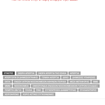
ΕΤΙΚΕΤΕΣ
24ΩΡΗ ΑΠΕΡΓΊΑ
24ΩΡΗ ΑΠΕΡΓΊΑ ΤΗΣ ΕΣΗΕΑ
ΑΠΕΡΓΊΑ
ΑΠΕΡΓΟΎΝ ΟΙ ΔΗΜΟΣΙΟΓΡΆΦΟΙ
ΓΕΝΙΚΉ ΑΠΕΡΓΊΑ
ΔΕΚΟ
ΔΗΜΌΣΙΕΣ ΥΠΗΡΕΣΊΕΣ
ΕΚΠΑ
ΈΝΩΣΗ ΙΑΤΡΏΝ ΝΟΣΟΚΟΜΕΊΩΝ ΑΘΗΝΏΝ-ΠΕΙΡΑΙΆ
ΜΈΣΑ ΜΕΤΑΦΟΡΆΣ
ΜΜΕ
ΜΜΜ
ΝΟΣΟΚΟΜΕΊΑ
ΟΜΟΣΠΟΝΔΊΑ ΕΝΏΣΕΩΝ ΝΟΣΟΚΟΜΕΙΑΚΏΝ ΓΙΑΤΡΏΝ ΕΛΛΆΔΑΣ (
ΠΈΜΠΤΗ (08/12)
ΠΛΟΊΑ
ΠΝΟ
ΣΥΓΚΈΝΤΡΩΣΗ ΔΙΑΜΑΡΤΥΡΊΑΣ
ΣΥΛΛΑΛΗΤΉΡΙΟ
ΧΕΙΡΌΦΡΕΝΟ
ΧΩΡΊΣ ΑΣΤΙΚΈΣ ΣΥΓΚΟΙΝΩΝΊΕΣ