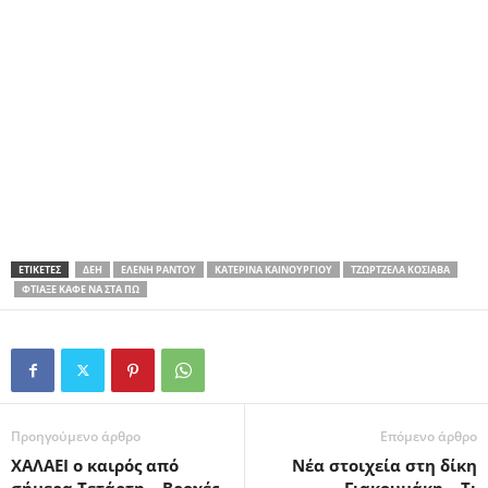
ΕΤΙΚΕΤΕΣ
ΔΕΗ
ΕΛΈΝΗ ΡΆΝΤΟΥ
ΚΑΤΕΡΊΝΑ ΚΑΙΝΟΎΡΓΙΟΥ
ΤΖΩΡΤΖΈΛΑ ΚΌΣΙΑΒΑ
ΦΤΙΆΞΕ ΚΑΦΈ ΝΑ ΣΤΑ ΠΩ
Προηγούμενο άρθρο
Επόμενο άρθρο
ΧΑΛΑΕΙ ο καιρός από
Νέα στοιχεία στη δίκη
σήμερα Τετάρτη – Βροχές
Γιακουμάκη – Τι