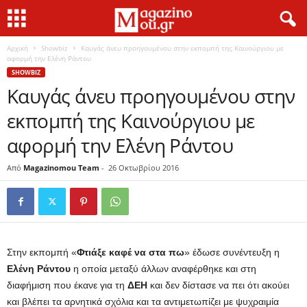
Αρχική
Showbiz
Καυγάς άνευ προηγουμένου στην εκπομπή της Καινούργιου με
αφορμή την Ελένη Ράντου
SHOWBIZ
Καυγάς άνευ προηγουμένου στην
εκπομπή της Καινούργιου με
αφορμή την Ελένη Ράντου
Από
Magazinomou Team
-
26 Οκτωβρίου 2016
Στην εκπομπή «
Φτιάξε καφέ να στα πω
» έδωσε συνέντευξη η
Ελένη Ράντου
η οποία μεταξύ άλλων αναφέρθηκε και στη
διαφήμιση που έκανε για τη
ΔΕΗ
και δεν δίστασε να πει ότι ακούει
και βλέπει τα αρνητικά σχόλια και τα αντιμετωπίζει με ψυχραιμία