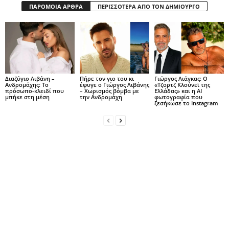
ΠΑΡΟΜΟΙΑ ΑΡΘΡΑ
ΠΕΡΙΣΣΟΤΕΡΑ ΑΠΟ ΤΟΝ ΔΗΜΙΟΥΡΓΟ
Διαζύγιο Λιβάνη –
Πήρε τον γιο του κι
Γιώργος Λιάγκας: Ο
Ανδρομάχης: Το
έφυγε ο Γιώργος Λιβάνης
«Τζορτζ Κλούνεϊ της
πρόσωπο-κλειδί που
– Χωρισμός βόμβα με
Ελλάδας» και η AI
μπήκε στη μέση
την Ανδρομάχη
φωτογραφία που
ξεσήκωσε το Instagram