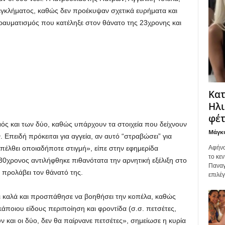
ο εγκλήματος, καθώς δεν προέκυψαν σχετικά ευρήματα και
οτραυματισμός που κατέληξε στον θάνατο της 23χρονης και
Κατ
Ηλι
φέτ
ός και των δύο, καθώς υπάρχουν τα στοιχεία που δείχνουν
Μάγκ
Επειδή πρόκειται για αγγεία, αν αυτό “στραβώσει” για
Αφήνο
πέλθει οποιαδήποτε στιγμή», είπε στην εφημερίδα
το κεν
30χρονος αντιλήφθηκε πιθανότατα την αρνητική εξέλιξη στο
Παναγ
προλάβει τον θάνατό της.
επιλέ
ει καλά και προσπάθησε να βοηθήσει την κοπέλα, καθώς
κάποιου είδους περιποίηση και φροντίδα (σ.σ. πετσέτες,
υν και οι δύο, δεν θα παίρνανε πετσέτες», σημείωσε η κυρία