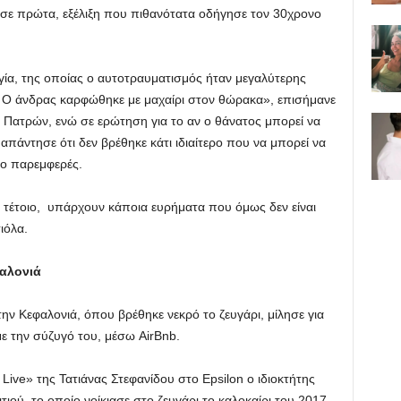
ωσε πρώτα, εξέλιξη που πιθανότατα οδήγησε τον 30χρονο
α, της οποίας ο αυτοτραυματισμός ήταν μεγαλύτερης
. Ο άνδρας καρφώθηκε με μαχαίρι στον θώρακα», επισήμανε
 Πατρών, ενώ σε ερώτηση για το αν ο θάνατος μπορεί να
απάντησε ότι δεν βρέθηκε κάτι ιδιαίτερο που να μπορεί να
λο παρεμφερές.
τι τέτοιο, υπάρχουν κάποια ευρήματα που όμως δεν είναι
ιόλα.
φαλονιά
την Κεφαλονιά, όπου βρέθηκε νεκρό το ζευγάρι, μίλησε για
ε την σύζυγό του, μέσω AirBnb.
ive» της Τατιάνας Στεφανίδου στο Epsilon ο ιδιοκτήτης
ιτιού, το οποίο νοίκιασε στο ζευγάρι το καλοκαίρι του 2017.