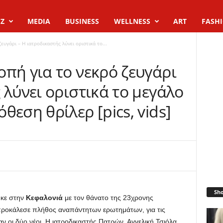
Z
MEDIA
BUSINESS
WELLNESS
ART
FASH
ευγάρι – Η ιατροδικαστής λύνει οριστικά το...
πή για το νεκρό ζευγάρι
 λύνει οριστικά το μεγάλο
θεση θρίλερ [pics, vids]
Sh
κε στην
Κεφαλονιά
με τον θάνατο της 23χρονης
προκάλεσε πλήθος αναπάντητων ερωτημάτων, για τις
αν οι δύο νέοι. Η ιατροδικαστής Πατρών, Αγγελική Τσιόλα,