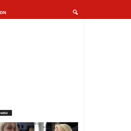
ION
owbiz