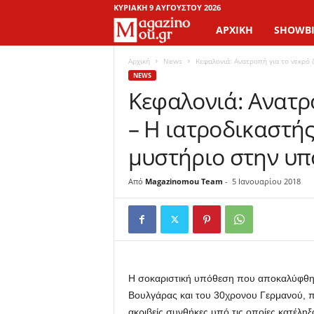
ΚΥΡΙΑΚΉ 9 ΑΥΓΟΎΣΤΟΥ 2026
ΑΡΧΙΚΉ
SHOWBI
M
a
Αρχική
News
Κεφαλονιά: Ανατροπή για το νεκρό ζ
NEWS
Κεφαλονιά: Ανατρο
g
– Η ιατροδικαστής
a
μυστήριο στην υπό
z
Από
Magazinomou Team
-
5 Ιανουαρίου 2018
i
n
o
M
Η σοκαριστική υπόθεση που αποκαλύφθη
Βουλγάρας και του 30χρονου Γερμανού, 
o
ακριβείς συνθήκες υπό τις οποίες κατέληξ