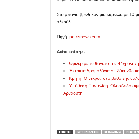
Στο μπάνιο βρέθηκαν μία καρέκλα με 10 μι
αλκοόλ…
Πηγή:
patrisnews.com
Δείτε επίσης:
Θρίλερ με το θάνατο της 44χρονης μ
Έκτακτα δρομολόγια σε Ζάκυνθο κα
Κρήτη: Ο νεκρός στο βυθό της θάλα
Υπόθεση Παντελίδη: Ολοσέλιδο αφι
Αρναούτη
ΕΤΙΚΕΤΕΣ
ΙΑΤΡΟΔΙΚΑΣΤΉΣ
ΚΕΦΑΛΟΝΙΆ
ΝΕΚΡΌ Ζ