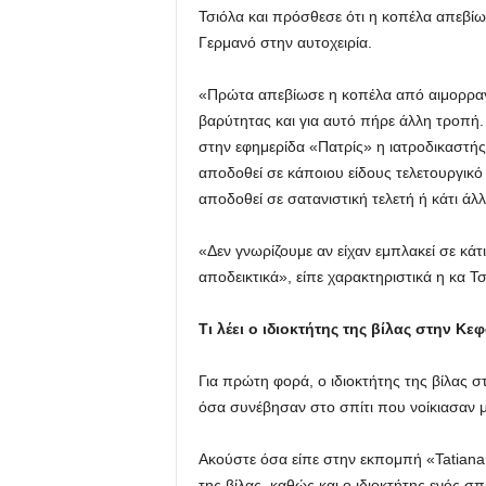
Τσιόλα και πρόσθεσε ότι η κοπέλα απεβί
Γερμανό στην αυτοχειρία.
«Πρώτα απεβίωσε η κοπέλα από αιμορραγί
βαρύτητας και για αυτό πήρε άλλη τροπή
στην εφημερίδα «Πατρίς» η ιατροδικαστής
αποδοθεί σε κάποιου είδους τελετουργικό 
αποδοθεί σε σατανιστική τελετή ή κάτι άλ
«Δεν γνωρίζουμε αν είχαν εμπλακεί σε κά
αποδεικτικά», είπε χαρακτηριστικά η κα Τσ
Τι λέει ο ιδιοκτήτης της βίλας στην Κε
Για πρώτη φορά, ο ιδιοκτήτης της βίλας σ
όσα συνέβησαν στο σπίτι που νοίκιασαν μ
Ακούστε όσα είπε στην εκπομπή «Tatiana L
της βίλας, καθώς και ο ιδιοκτήτης ενός σπ