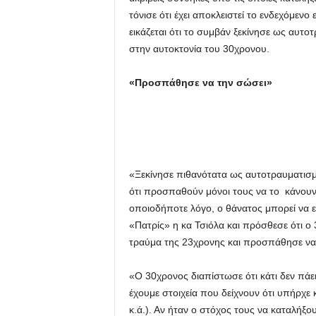
τόνισε ότι έχει αποκλειστεί το ενδεχόμεν
u
εικάζεται ότι το συμβάν ξεκίνησε ως αυτ
στην αυτοκτονία του 30χρονου.
«Προσπάθησε να την σώσει»
«Ξεκίνησε πιθανότατα ως αυτοτραυματισμ
ότι προσπαθούν μόνοι τους να το κάνουν. 
οποιοδήποτε λόγο, ο θάνατος μπορεί να ε
«Πατρίς» η κα Τσιόλα και πρόσθεσε ότι ο 
τραύμα της 23χρονης και προσπάθησε να 
«Ο 30χρονος διαπίστωσε ότι κάτι δεν πά
έχουμε στοιχεία που δείχνουν ότι υπήρχε 
κ.ά.). Αν ήταν ο στόχος τους να καταλήξο