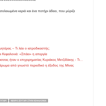
σολειωμένα κεριά και ένα ποτήρι άδειο, που μύριζε
ητέρας – Τι λέει ο ιατροδικαστής;
ι Κεφαλονιά: «Σπάει» η απεργία
σσας ήταν ο επιχειρηματίας Κυριάκος Μετζιδάκης - Τι…
έρωμα από γνωστό περιοδικό η έξοδος της Μίνας
ΕΥΓΆΡΙ
ΝΕΚΡΌ ΖΕΥΓΆΡΙ ΣΤΗΝ ΚΕΦΑΛΟΝΙΆ