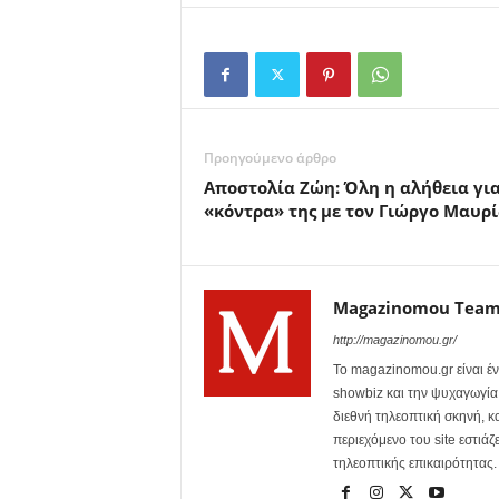
Προηγούμενο άρθρο
Aποστολία Ζώη: Όλη η αλήθεια για
«κόντρα» της με τον Γιώργο Μαυρ
Magazinomou Tea
http://magazinomou.gr/
Το magazinomou.gr είναι έν
showbiz και την ψυχαγωγία. 
διεθνή τηλεοπτική σκηνή, 
περιεχόμενο του site εστιάζ
τηλεοπτικής επικαιρότητας.