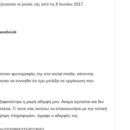
τούσαν οι γονείς της από τις 8 Ιουνίου 2017.
facebook
τούσαν φωτογραφίες της στα social media, κάνοντας
φηναν να εννοηθεί ότι έχει μπλέξει σε οργάνωση που
αφανίστηκε η μικρή αδερφή μου. Ακόμα αγνοείται και δεν
εται. Γι’ αυτό σας ικετεύω να επικοινωνήσει με την τοπική
ρήσιμη πληροφορία», έγραφε ο αδερφός της.
osts/10209563154023562