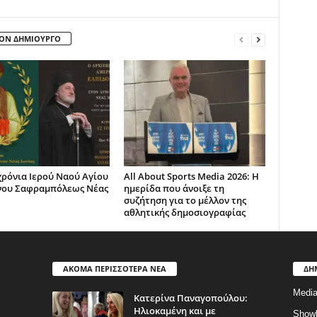
ΤΟΝ ΔΗΜΙΟΥΡΓΟ
χρόνια Ιερού Ναού Αγίου
All About Sports Media 2026: Η
νου Σαφραμπόλεως Νέας
ημερίδα που άνοιξε τη
συζήτηση για το μέλλον της
αθλητικής δημοσιογραφίας
ΑΚΟΜΑ ΠΕΡΙΣΣΟΤΕΡΑ ΝΕΑ
ΔΗ
Medi
Κατερίνα Παναγοπούλου:
Ηλιοκαμένη και με
Show