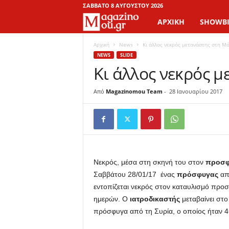
ΣΆΒΒΑΤΟ 8 ΑΥΓΟΎΣΤΟΥ 2026
ΑΡΧΙΚΉ
SHOWBI
M
a
Αρχική
News
Κι άλλος νεκρός μετανάστης στη Μ
NEWS
SLIDE
Κι άλλος νεκρός 
g
a
Από
Magazinomou Team
-
28 Ιανουαρίου 2017
z
i
n
Νεκρός, μέσα στη σκηνή του στον
προσφυ
Σαββάτου 28/01/17 ένας
πρόσφυγας
απ
o
εντοπίζεται νεκρός στον καταυλισμό προ
ημερών. Ο
ιατροδικαστής
μεταβαίνει στο 
M
πρόσφυγα από τη Συρία, ο οποίος ήταν 
o