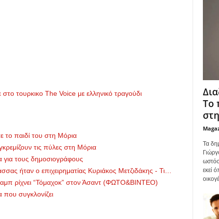
Δια
στο τουρκικο The Voice με ελληνικό τραγούδι
Το 
στη
Maga
ε το παιδί του στη Μόρια
Τα δη
γκρεμίζουν τις πύλες στη Μόρια
Γιώργ
α για τους δημοσιογράφους
ωστόσ
εκεί 
σσας ήταν ο επιχειρηματίας Κυριάκος Μετζιδάκης - Τι…
οικογέ
ραμπ ρίχνει “Τόμαχοκ” στον Άσαντ (ΦΩΤΟ&ΒΙΝΤΕΟ)
 που συγκλονίζει