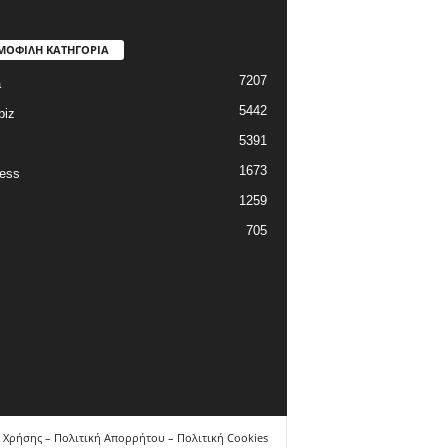
ΜΟΦΙΛΗ ΚΑΤΗΓΟΡΙΑ
7207
a
5442
biz
5391
1673
ess
1259
705
 Χρήσης – Πολιτική Απορρήτου – Πολιτική Cookies