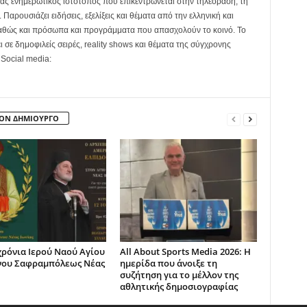
ας ενημερωτικός ιστότοπος που επικεντρώνεται στην τηλεόραση, τη
Παρουσιάζει ειδήσεις, εξελίξεις και θέματα από την ελληνική και
καθώς και πρόσωπα και προγράμματα που απασχολούν το κοινό. Το
ει σε δημοφιλείς σειρές, reality shows και θέματα της σύγχρονης
 Social media:
ΤΟΝ ΔΗΜΙΟΥΡΓΟ
χρόνια Ιερού Ναού Αγίου
All About Sports Media 2026: Η
νου Σαφραμπόλεως Νέας
ημερίδα που άνοιξε τη
συζήτηση για το μέλλον της
αθλητικής δημοσιογραφίας