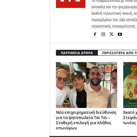
Το magazinomou.gr είναι έν
showbiz και την ψυχαγωγία. 
διεθνή τηλεοπτική σκηνή, 
περιεχόμενο του site εστιάζ
τηλεοπτικής επικαιρότητας.
ΠΑΡΟΜΟΙΑ ΑΡΘΡΑ
ΠΕΡΙΣΣΟΤΕΡΑ ΑΠΟ 
Νέα επιχειρηματική διεύθυνση
Εκατό 
για τα ψητοπωλεία Τσι Τσι –
Στεφά
Σταθερή επιλογή για πλήθος
Ιωνίας
επωνύμων