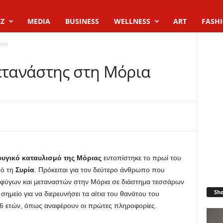
Z
MEDIA
BUSINESS
WELLNESS
ART
FASH
όρια
μετανάστης στη Μόρια
γικό καταυλισμό της Μόριας
εντοπίστηκε το πρωί του
ό τη
Συρία
. Πρόκειται για τον δεύτερο άνθρωπο που
σφύγων και μεταναστών στην Μόρια σε διάστημα τεσσάρων
Sh
σημείο για να διερευνήσει τα αίτια του θανάτου του
46 ετών, όπως αναφέρουν οι πρώτες πληροφορίες.