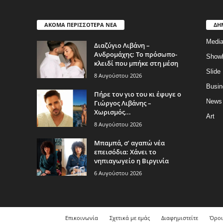
ΑΚΟΜΑ ΠΕΡΙΣΣΟΤΕΡΑ ΝΕΑ
ΔΗ
Medi
Διαζύγιο Λιβάνη –
Ανδρομάχης: Το πρόσωπο-
Show
κλειδί που μπήκε στη μέση
Slide
8 Αυγούστου 2026
Busin
Πήρε τον γιο του κι έφυγε ο
News
Γιώργος Λιβάνης –
Χωρισμός...
Art
8 Αυγούστου 2026
Μπαμπά, σ’ αγαπώ νέα
επεισόδια: Χάνει το
νηπιαγωγείο η Βιργινία
6 Αυγούστου 2026
Επικοινωνία
Σχετικά με εμάς
Διαφημιστείτε
Όροι