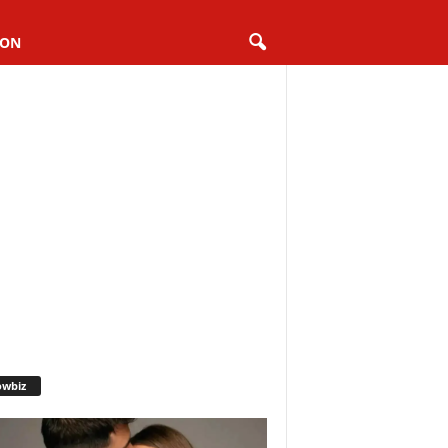
ION
owbiz