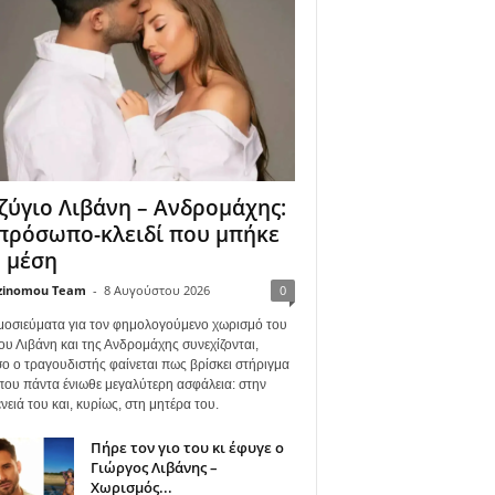
ζύγιο Λιβάνη – Ανδρομάχης:
πρόσωπο-κλειδί που μπήκε
 μέση
zinomou Team
-
8 Αυγούστου 2026
0
μοσιεύματα για τον φημολογούμενο χωρισμό του
ου Λιβάνη και της Ανδρομάχης συνεχίζονται,
ο ο τραγουδιστής φαίνεται πως βρίσκει στήριγμα
όπου πάντα ένιωθε μεγαλύτερη ασφάλεια: στην
νειά του και, κυρίως, στη μητέρα του.
Πήρε τον γιο του κι έφυγε ο
Γιώργος Λιβάνης –
Χωρισμός...