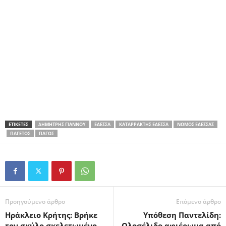
ΕΤΙΚΕΤΕΣ
ΔΗΜΉΤΡΗΣ ΓΙΆΝΝΟΥ
ΈΔΕΣΣΑ
ΚΑΤΑΡΡΆΚΤΗΣ ΈΔΕΣΣΑ
ΝΟΜΌΣ ΈΔΕΣΣΑΣ
ΠΑΓΕΤΌΣ
ΠΆΓΟΣ
Προηγούμενο άρθρο
Επόμενο άρθρο
Ηράκλειο Κρήτης: Βρήκε
Υπόθεση Παντελίδη:
τον σκύλο σκελετωμένο,
Ολοσέλιδο αφιέρωμα από