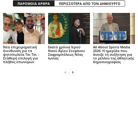
ΠΑΡΟΜΟΙΑ ΑΡΘΡΑ
ΠΕΡΙΣΣΟΤΕΡΑ ΑΠΟ ΤΟΝ ΔΗΜΙΟΥΡΓΟ
Νέα επιχειρηματική
Εκατό χρόνια Ιερού
All About Sports Media
διεύθυνση για τα
Ναού Αγίου Στεφάνου
2026: Η ημερίδα που
ψητοπωλεία Τσι Τσι –
Σαφραμπόλεως Νέας
άνοιξε τη συζήτηση για
Σταθερή επιλογή για
Ιωνίας
το μέλλον της αθλητικής
πλήθος επωνύμων
δημοσιογραφίας