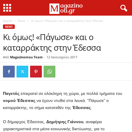
Αρχική
News
Κι όμως! «Πάγωσε» και ο καταρράκτης στην Έδεσσα
NEWS
Κι όμως! «Πάγωσε» και ο
καταρράκτης στην Έδεσσα
Από
Magazinomou Team
-
12 Ιανουαρίου 2017
Παγετός
επικρατεί σε ολόκληρη τη χώρα, με πολλά τμήματα του
νομού
Έδεσσας
να έχουν ντυθεί στα λευκά. “Πάγωσε” ο
καταρράκτης, το σήμα κατατεθέν της
Έδεσσας
.
O δήμαρχος Έδεσσας,
Δημήτρης Γιάννου
, αναφέρει
χαρακτηριστικά στα μέσα κοινωνικής δικτύωσης, για το