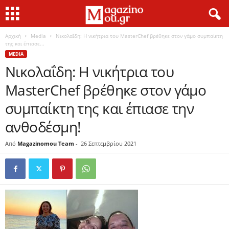
Αρχική
Media
Νικολαΐδη: Η νικήτρια του MasterChef βρέθηκε στον γάμο συμπαίκτη
της και έπιασε...
MEDIA
Νικολαΐδη: Η νικήτρια του
MasterChef βρέθηκε στον γάμο
συμπαίκτη της και έπιασε την
ανθοδέσμη!
Από
Magazinomou Team
-
26 Σεπτεμβρίου 2021