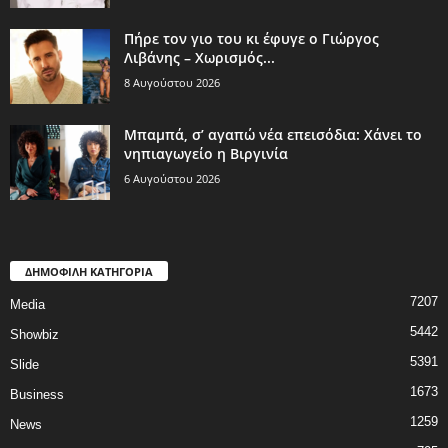
Πήρε τον γιο του κι έφυγε ο Γιώργος
Λιβάνης – Χωρισμός...
8 Αυγούστου 2026
Μπαμπά, σ’ αγαπώ νέα επεισόδια: Χάνει το
νηπιαγωγείο η Βιργινία
6 Αυγούστου 2026
ΔΗΜΟΦΙΛΗ ΚΑΤΗΓΟΡΙΑ
7207
Media
5442
Showbiz
5391
Slide
1673
Business
1259
News