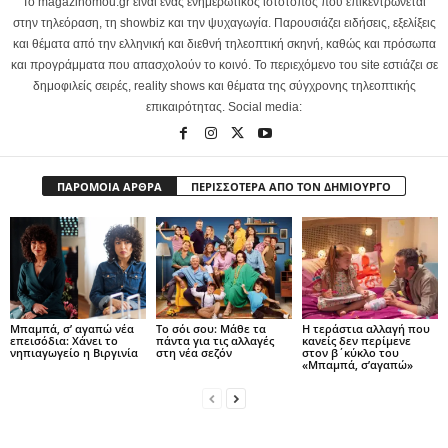
Το magazinomou.gr είναι ένας ενημερωτικός ιστότοπος που επικεντρώνεται
στην τηλεόραση, τη showbiz και την ψυχαγωγία. Παρουσιάζει ειδήσεις, εξελίξεις
και θέματα από την ελληνική και διεθνή τηλεοπτική σκηνή, καθώς και πρόσωπα
και προγράμματα που απασχολούν το κοινό. Το περιεχόμενο του site εστιάζει σε
δημοφιλείς σειρές, reality shows και θέματα της σύγχρονης τηλεοπτικής
επικαιρότητας. Social media:
ΠΑΡΟΜΟΙΑ ΑΡΘΡΑ
ΠΕΡΙΣΣΟΤΕΡΑ ΑΠΟ ΤΟΝ ΔΗΜΙΟΥΡΓΟ
Μπαμπά, σ’ αγαπώ νέα
Το σόι σου: Μάθε τα
Η τεράστια αλλαγή που
επεισόδια: Χάνει το
πάντα για τις αλλαγές
κανείς δεν περίμενε
νηπιαγωγείο η Βιργινία
στη νέα σεζόν
στον β΄κύκλο του
«Μπαμπά, σ’αγαπώ»