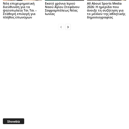
Νέα επιχειρηματική
Εκατό χρόνια Ιερού
All About Sports Media
διεύθυνση για τα
Ναού Αγίου Στεφάνου
2026: Η ημερίδα που
ψητοπωλεία Τσι Τσι –
Σαφραμπόλεως Νέας
άνοιξε τη συζήτηση για
Σταθερή επιλογή για
Ιωνίας
το μέλλον της αθλητικής
πλήθος επωνύμων
δημοσιογραφίας
Showbiz