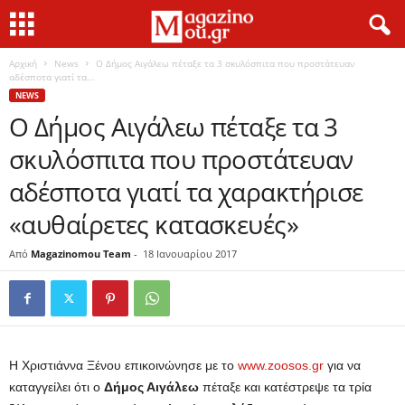
Αρχική
News
Ο Δήμος Αιγάλεω πέταξε τα 3 σκυλόσπιτα που προστάτευαν
αδέσποτα γιατί τα...
NEWS
Ο Δήμος Αιγάλεω πέταξε τα 3
σκυλόσπιτα που προστάτευαν
αδέσποτα γιατί τα χαρακτήρισε
«αυθαίρετες κατασκευές»
Από
Magazinomou Team
-
18 Ιανουαρίου 2017
Η Χριστιάννα Ξένου επικοινώνησε με το
www.zoosos.gr
για να
καταγγείλει ότι ο
Δήμος Αιγάλεω
πέταξε και κατέστρεψε τα τρία