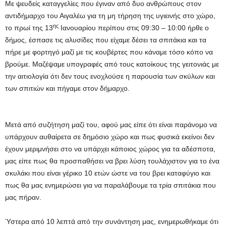
Με ψευδείς καταγγελίες που έγιναν από δυο ανθρώπους στον
αντιδήμαρχο του Αιγαλέω για τη μη τήρηση της υγιεινής στο χώρο,
ης
το πρωί της 13
Ιανουαρίου περίπου στις 09:30 – 10:00 ήρθε ο
δήμος, έσπασε τις αλυσίδες που είχαμε δέσει τα σπιτάκια και τα
πήρε με φορτηγό μαζί με τις κουβέρτες που κάναμε τόσο κόπο να
βρούμε. Μαζέψαμε υπογραφές από τους κατοίκους της γειτονιάς με
την αιτιολογία ότι δεν τους ενοχλούσε η παρουσία των σκύλων και
των σπιτιών και πήγαμε στον δήμαρχο.
Μετά από συζήτηση μαζί του, αφού μας είπε ότι είναι παράνομο να
υπάρχουν αυθαίρετα σε δημόσιο χώρο και πως φυσικά εκείνοι δεν
έχουν μεριμνήσει στο να υπάρχει κάποιος χώρος για τα αδέσποτα,
μας είπε πως θα προσπαθήσει να βρει λύση τουλάχιστον για το ένα
σκυλάκι που είναι γέρικο 10 ετών ώστε να του βρει καταφύγιο και
πως θα μας ενημερώσει για να παραλάβουμε τα τρία σπιτάκια που
μας πήραν.
Ύστερα από 10 λεπτά από την συνάντηση μας, ενημερωθήκαμε ότι