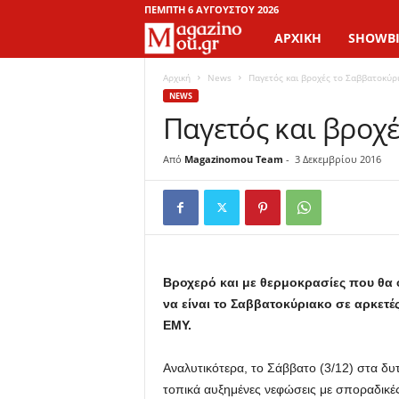
ΠΈΜΠΤΗ 6 ΑΥΓΟΎΣΤΟΥ 2026
ΑΡΧΙΚΉ
SHOWBI
M
a
Αρχική
News
Παγετός και βροχές το Σαββατοκύρ
NEWS
Παγετός και βροχ
g
a
Από
Magazinomou Team
-
3 Δεκεμβρίου 2016
z
i
n
Βροχερό και με θερμοκρασίες που θα 
να είναι το Σαββατοκύριακο σε αρκετ
o
ΕΜΥ.
M
Αναλυτικότερα, το Σάββατο (3/12) στα δυτ
τοπικά αυξημένες νεφώσεις με σποραδικές
o