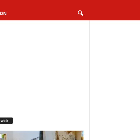
ION
owbiz