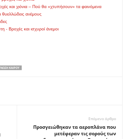
χές και χιόνια – Πού θα «χτυπήσουν» τα φαινόμενα
αι θυελλώδεις ανέμους
άδες
η - Βροχές και ισχυροί άνεμοι
ΝΩΣΗ ΚΑΙΡΟΎ
Επόμενο άρθρο
Προσγειώθηκαν τα αεροπλάνα που
ή
μετέφεραν τις σορούς των