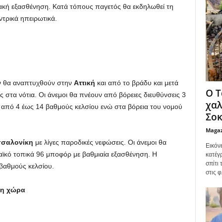
ιακή εξασθένηση. Κατά τόπους παγετός θα εκδηλωθεί τη
ντρικά ηπειρωτικά.
ύν θα αναπτυχθούν στην
Αττική
και από το βράδυ και μετά
Ο Τ
στα νότια. Οι άνεμοι θα πνέουν από βόρειες διευθύνσεις 3
χαλ
 από 4 έως 14 βαθμούς κελσίου ενώ στα βόρεια του νομού
Σοκ
Maga
σαλονίκη
με λίγες παροδικές νεφώσεις. Οι άνεμοι θα
Εικόν
μαϊκό τοπικά 96 μποφόρ με βαθμιαία εξασθένηση. Η
κατέγ
σπίτι
 βαθμούς κελσίου.
στις φ
πη χώρα