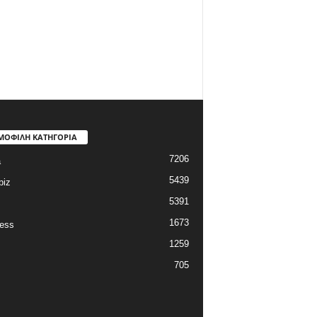
ΜΟΦΙΛΗ ΚΑΤΗΓΟΡΙΑ
7206
a
5439
biz
5391
1673
ess
1259
705