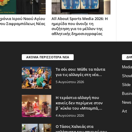
χρόνια Ιερού Ναού Αγίου
All About Sports Media 2026: Η
νου Σαφραμπόλεως Νέας
ημερίδα που άνοιξε τη
συζήτηση για το μέλλον της
αθλητικής δημοσιογραφίας
ΑΚΟΜΑ ΠΕΡΙΣΣΟΤΕΡΑ ΝΕΑ
ΔΗ
Medi
Το σόι σου: Μάθε τα πάντα
για τις αλλαγές στη νέα...
Show
5 Αυγούστου 2026
Slide
Busin
Η τεράστια αλλαγή που
κανείς δεν περίμενε στον
News
β΄κύκλο του «Μπαμπά,...
Art
4 Αυγούστου 2026
Ο Τάσος Χαλκιάς στα
χαλάσματα του σπιτιού του –