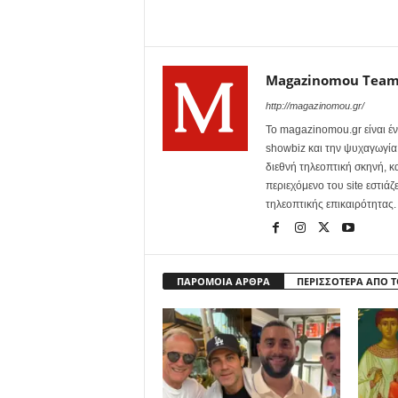
Magazinomou Tea
http://magazinomou.gr/
Το magazinomou.gr είναι έν
showbiz και την ψυχαγωγία. 
διεθνή τηλεοπτική σκηνή, 
περιεχόμενο του site εστιάζ
τηλεοπτικής επικαιρότητας.
ΠΑΡΟΜΟΙΑ ΑΡΘΡΑ
ΠΕΡΙΣΣΟΤΕΡΑ ΑΠΟ 