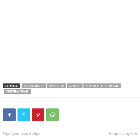
ΕΤΙΚΕΤΕΣ
SOCIAL MEDIA
ΑΧΏΡΙΣΤΟΙ
ΖΕΥΓΆΡΙ
ΚΏΣΤΑΣ ΣΠΥΡΌΠΟΥΛΟΣ
ΧΡΙΣΤΊΝΑ ΠΟΛΊΤ
Προηγούμενο άρθρο
Επόμενο άρθρο