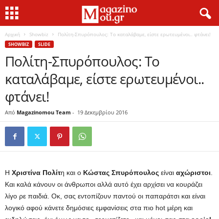
Αρχική
Showbiz
Πολίτη-Σπυρόπουλος: Το καταλάβαμε, είστε ερωτευμένοι.. φτάνει!
SHOWBIZ
SLIDE
Πολίτη-Σπυρόπουλος: Το
καταλάβαμε, είστε ερωτευμένοι..
φτάνει!
Από
Magazinomou Team
-
19 Δεκεμβρίου 2016
Η
Χριστίνα Πολίτ
η και ο
Κώστας Σπυρόπουλος
είναι
αχώριστοι
.
Και καλά κάνουν οι άνθρωποι αλλά αυτό έχει αρχίσει να κουράζει
λίγο ρε παιδιά. Οκ, σας εντοπίζουν παντού οι παπαράτσι και είναι
λογικό αφού κάνετε δημόσιες εμφανίσεις στα πιο hot μέρη και