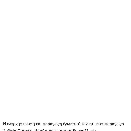
Η ενορχήστρωση και παραγωγή έγινε από τον έμπειρο παραγωγό
Ανδρέα Γιατράκο. Κυκλοφορεί από τη Sonar Music.