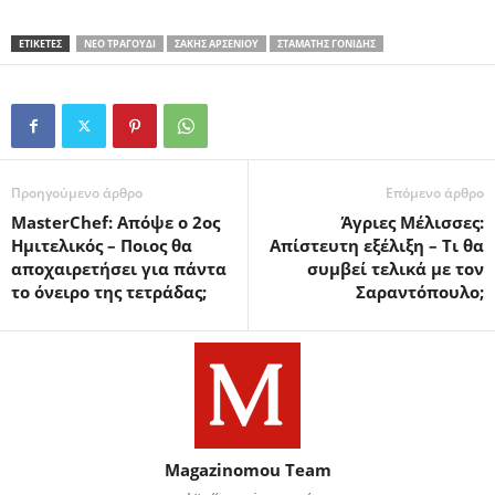
ΕΤΙΚΕΤΕΣ
ΝΈΟ ΤΡΑΓΟΎΔΙ
ΣΆΚΗΣ ΑΡΣΕΝΊΟΥ
ΣΤΑΜΆΤΗΣ ΓΟΝΊΔΗΣ
Προηγούμενο άρθρο
Επόμενο άρθρο
MasterChef: Απόψε ο 2ος
Άγριες Μέλισσες:
Ημιτελικός – Ποιος θα
Απίστευτη εξέλιξη – Τι θα
αποχαιρετήσει για πάντα
συμβεί τελικά με τον
το όνειρο της τετράδας;
Σαραντόπουλο;
Magazinomou Team