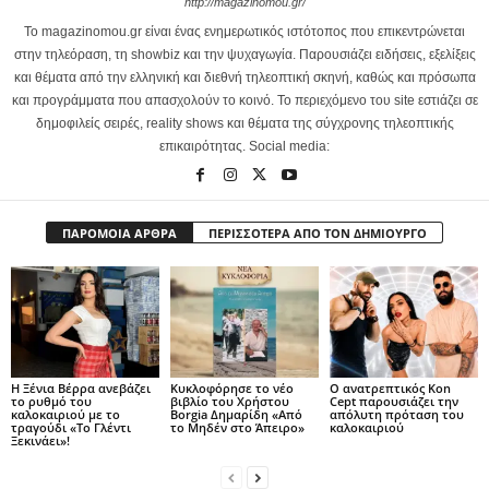
http://magazinomou.gr/
Το magazinomou.gr είναι ένας ενημερωτικός ιστότοπος που επικεντρώνεται
στην τηλεόραση, τη showbiz και την ψυχαγωγία. Παρουσιάζει ειδήσεις, εξελίξεις
και θέματα από την ελληνική και διεθνή τηλεοπτική σκηνή, καθώς και πρόσωπα
και προγράμματα που απασχολούν το κοινό. Το περιεχόμενο του site εστιάζει σε
δημοφιλείς σειρές, reality shows και θέματα της σύγχρονης τηλεοπτικής
επικαιρότητας. Social media:
ΠΑΡΟΜΟΙΑ ΑΡΘΡΑ
ΠΕΡΙΣΣΟΤΕΡΑ ΑΠΟ ΤΟΝ ΔΗΜΙΟΥΡΓΟ
Η Ξένια Βέρρα ανεβάζει
Κυκλοφόρησε το νέο
Ο ανατρεπτικός Kon
το ρυθμό του
βιβλίο του Χρήστου
Cept παρουσιάζει την
καλοκαιριού με το
Borgia Δημαρίδη «Από
απόλυτη πρόταση του
τραγούδι «Το Γλέντι
το Μηδέν στο Άπειρο»
καλοκαιριού
Ξεκινάει»!