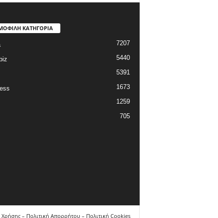
ΜΟΦΙΛΗ ΚΑΤΗΓΟΡΙΑ
7207
a
5440
biz
5391
1673
ess
1259
705
 Χρήσης – Πολιτική Απορρήτου – Πολιτική Cookies