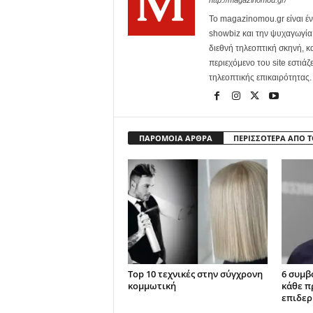
http://magazinomou.gr/
Το magazinomou.gr είναι έν
showbiz και την ψυχαγωγία. 
διεθνή τηλεοπτική σκηνή, 
περιεχόμενο του site εστιάζ
τηλεοπτικής επικαιρότητας.
ΠΑΡΟΜΟΙΑ ΑΡΘΡΑ
ΠΕΡΙΣΣΟΤΕΡΑ ΑΠΟ 
Top 10 τεχνικές στην σύγχρονη
6 συμβ
κομμωτική
κάθε π
επιδερ