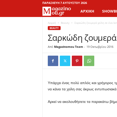
ΠΑΡΑΣΚΕΥΉ 7 ΑΥΓΟΎΣΤΟΥ 2026
ΑΡΧΙΚΉ
SHOWBI
M
a
Αρχική
Beauty
Σαρκώδη ζουμερά χείλη σε ένα λε
BEAUTY
Σαρκώδη ζουμερά χ
g
a
Από
Magazinomou Team
-
19 Οκτωβρίου 2016
z
i
n
Υπάρχει ένας πολύ απλός και γρήγορος τρό
να κάνει τα χείλη σας άκρως εντυπωσιακά 
o
Αρκεί να ακολουθήσετε τα παρακάτω βήμ
M
o