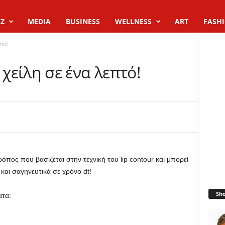
Z
MEDIA
BUSINESS
WELLNESS
ART
FASH
πτό!
είλη σε ένα λεπτό!
πος που βασίζεται στην τεχνική του lip contour και μπορεί
και σαγηνευτικά σε χρόνο dt!
Sh
ατα: