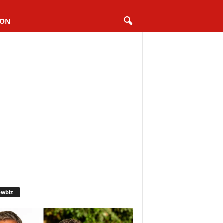
ION
owbiz