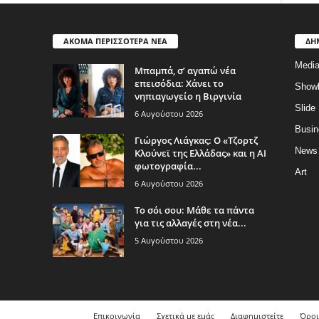
ΑΚΟΜΑ ΠΕΡΙΣΣΟΤΕΡΑ ΝΕΑ
ΔΗ
Medi
Μπαμπά, σ’ αγαπώ νέα
επεισόδια: Χάνει το
Show
νηπιαγωγείο η Βιργινία
Slide
6 Αυγούστου 2026
Busin
Γιώργος Λιάγκας: Ο «Τζορτζ
News
Κλούνεϊ της Ελλάδας» και η AI
φωτογραφία...
Art
6 Αυγούστου 2026
Το σόι σου: Μάθε τα πάντα
για τις αλλαγές στη νέα...
5 Αυγούστου 2026
Επικοινωνία
Σχετικά με εμάς
Διαφημιστείτε
Όροι